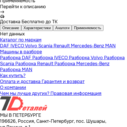
Применяемость
Перейти к описанию
Доставка
Бесплатно до ТК
Описание
Характеристики
Аналоги
Применяемость
Нет данных
Каталог по маркам
DAF
IVECO
Volvo
Scania
Renault
Mercedes-Benz
MAN
Машины в разборе
Разборка DAF
Разборка IVECO
Разборка Volvo
Разборка
Scania
Разборка Renault
Разборка Mercedes-Benz
Разборка MAN
Как купить?
Оплата и доставка
Гарантия и возврат
О компании
Чем мы лучше других?
Правовая информация
МЫ В ПЕТЕРБУРГЕ
196626, Россия, Санкт-Петербург, пос. Шушары,