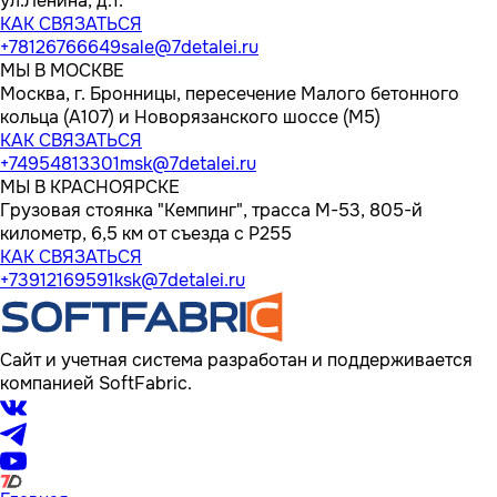
ул.Ленина, д.1.
КАК СВЯЗАТЬСЯ
+78126766649
sale@7detalei.ru
МЫ В МОСКВЕ
Москва, г. Бронницы, пересечение Малого бетонного
кольца (А107) и Новорязанского шоссе (М5)
КАК СВЯЗАТЬСЯ
+74954813301
msk@7detalei.ru
МЫ В КРАСНОЯРСКЕ
Грузовая стоянка "Кемпинг", трасса M-53, 805-й
километр, 6,5 км от съезда с Р255
КАК СВЯЗАТЬСЯ
+73912169591
ksk@7detalei.ru
Сайт и учетная система разработан и поддерживается
компанией SoftFabric.