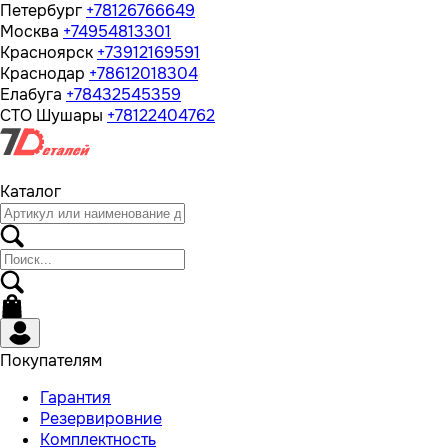
Петербург
+78126766649
Москва
+74954813301
Красноярск
+73912169591
Краснодар
+78612018304
Елабуга
+78432545359
СТО Шушары
+78122404762
Каталог
Покупателям
Гарантия
Резервировние
Комплектность