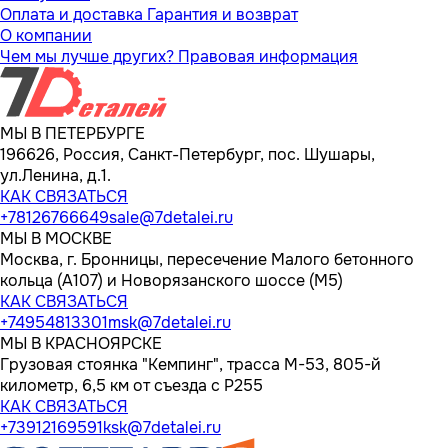
Оплата и доставка
Гарантия и возврат
О компании
Чем мы лучше других?
Правовая информация
МЫ В ПЕТЕРБУРГЕ
196626, Россия, Санкт-Петербург, пос. Шушары,
ул.Ленина, д.1.
КАК СВЯЗАТЬСЯ
+78126766649
sale@7detalei.ru
МЫ В МОСКВЕ
Москва, г. Бронницы, пересечение Малого бетонного
кольца (А107) и Новорязанского шоссе (М5)
КАК СВЯЗАТЬСЯ
+74954813301
msk@7detalei.ru
МЫ В КРАСНОЯРСКЕ
Грузовая стоянка "Кемпинг", трасса M-53, 805-й
километр, 6,5 км от съезда с Р255
КАК СВЯЗАТЬСЯ
+73912169591
ksk@7detalei.ru