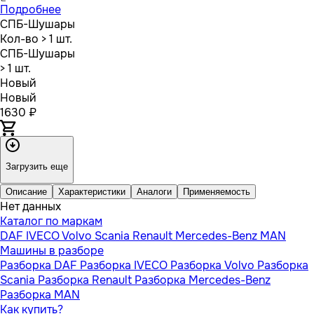
Подробнее
СПБ-Шушары
Кол-во
> 1 шт.
СПБ-Шушары
> 1 шт.
Новый
Новый
1630 ₽
Загрузить еще
Описание
Характеристики
Аналоги
Применяемость
Нет данных
Каталог по маркам
DAF
IVECO
Volvo
Scania
Renault
Mercedes-Benz
MAN
Машины в разборе
Разборка DAF
Разборка IVECO
Разборка Volvo
Разборка
Scania
Разборка Renault
Разборка Mercedes-Benz
Разборка MAN
Как купить?