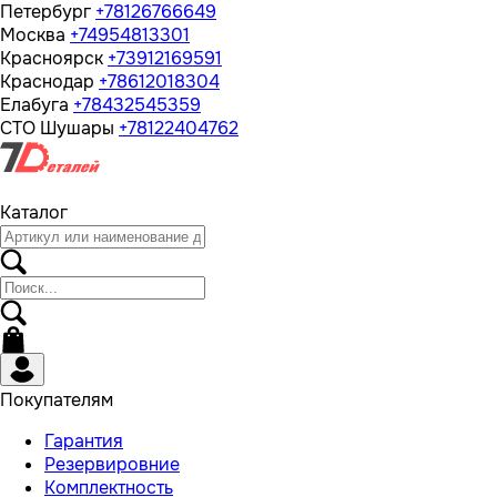
Петербург
+78126766649
Москва
+74954813301
Красноярск
+73912169591
Краснодар
+78612018304
Елабуга
+78432545359
СТО Шушары
+78122404762
Каталог
Покупателям
Гарантия
Резервировние
Комплектность