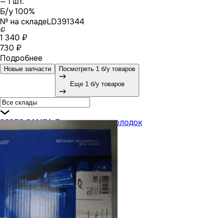
— 1 шт.
Б/у 100%
№ на складе
LD391344
1 340 ₽
730 ₽
Подробнее
Новые запчасти
Посмотреть 1 б/у товаров
Еще 1 б/у товаров
32358 SAMPA Датчик износа колодок