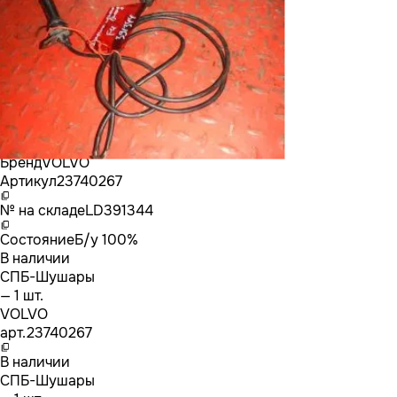
Бренд
VOLVO
Артикул
23740267
№ на складе
LD391344
Состояние
Б/у 100%
В наличии
СПБ-Шушары
— 1 шт.
VOLVO
арт.
23740267
В наличии
СПБ-Шушары