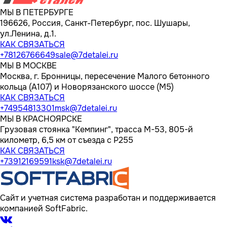
МЫ В ПЕТЕРБУРГЕ
196626, Россия, Санкт-Петербург, пос. Шушары,
ул.Ленина, д.1.
КАК СВЯЗАТЬСЯ
+78126766649
sale@7detalei.ru
МЫ В МОСКВЕ
Москва, г. Бронницы, пересечение Малого бетонного
кольца (А107) и Новорязанского шоссе (М5)
КАК СВЯЗАТЬСЯ
+74954813301
msk@7detalei.ru
МЫ В КРАСНОЯРСКЕ
Грузовая стоянка "Кемпинг", трасса M-53, 805-й
километр, 6,5 км от съезда с Р255
КАК СВЯЗАТЬСЯ
+73912169591
ksk@7detalei.ru
Сайт и учетная система разработан и поддерживается
компанией SoftFabric.