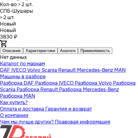
Кол-во
> 2 шт.
СПБ-Шушары
> 2 шт.
Новый
Новый
3830 ₽
Описание
Характеристики
Аналоги
Применяемость
Нет данных
Каталог по маркам
DAF
IVECO
Volvo
Scania
Renault
Mercedes-Benz
MAN
Машины в разборе
Разборка DAF
Разборка IVECO
Разборка Volvo
Разборка
Scania
Разборка Renault
Разборка Mercedes-Benz
Разборка MAN
Как купить?
Оплата и доставка
Гарантия и возврат
О компании
Чем мы лучше других?
Правовая информация