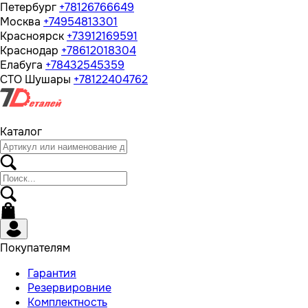
Петербург
+78126766649
Москва
+74954813301
Красноярск
+73912169591
Краснодар
+78612018304
Елабуга
+78432545359
СТО Шушары
+78122404762
Каталог
Покупателям
Гарантия
Резервировние
Комплектность