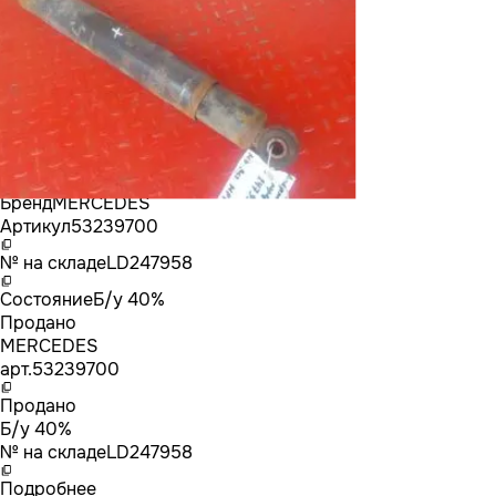
Бренд
MERCEDES
Артикул
53239700
№ на складе
LD247958
Состояние
Б/у 40%
Продано
MERCEDES
арт.
53239700
Продано
Б/у 40%
№ на складе
LD247958
Подробнее