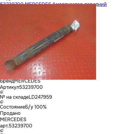
53239700 MERCEDES Амортизатор передний
Бренд
MERCEDES
Артикул
53239700
№ на складе
LD247959
Состояние
Б/у 100%
Продано
MERCEDES
арт.
53239700