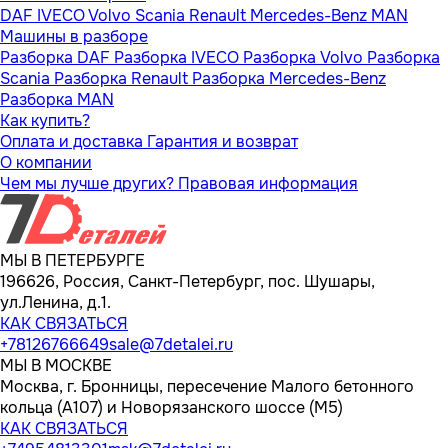
DAF
IVECO
Volvo
Scania
Renault
Mercedes-Benz
MAN
Машины в разборе
Разборка DAF
Разборка IVECO
Разборка Volvo
Разборка
Scania
Разборка Renault
Разборка Mercedes-Benz
Разборка MAN
Как купить?
Оплата и доставка
Гарантия и возврат
О компании
Чем мы лучше других?
Правовая информация
МЫ В ПЕТЕРБУРГЕ
196626, Россия, Санкт-Петербург, пос. Шушары,
ул.Ленина, д.1.
КАК СВЯЗАТЬСЯ
+78126766649
sale@7detalei.ru
МЫ В МОСКВЕ
Москва, г. Бронницы, пересечение Малого бетонного
кольца (А107) и Новорязанского шоссе (М5)
КАК СВЯЗАТЬСЯ