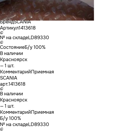
Бренд
SCANIA
Артикул
1413618
№ на складе
LD89330
Состояние
Б/у 100%
В наличии
Красноярск
— 1 шт.
Комментарий
Приемная
SCANIA
арт.
1413618
В наличии
Красноярск
— 1 шт.
Комментарий
Приемная
Б/у 100%
№ на складе
LD89330