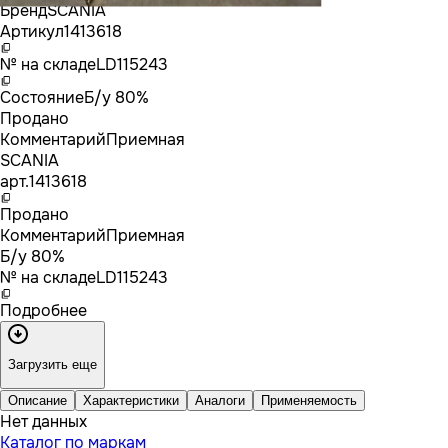
Бренд
SCANIA
Артикул
1413618
№ на складе
LD115243
Состояние
Б/у 80%
Продано
Комментарий
Приемная
SCANIA
арт.
1413618
Продано
Комментарий
Приемная
Б/у 80%
№ на складе
LD115243
Подробнее
Загрузить еще
Описание
Характеристики
Аналоги
Применяемость
Нет данных
Каталог по маркам