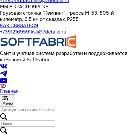
+74954813301
msk@7detalei.ru
МЫ В КРАСНОЯРСКЕ
Грузовая стоянка "Кемпинг", трасса M-53, 805-й
километр, 6,5 км от съезда с Р255
КАК СВЯЗАТЬСЯ
+73912169591
ksk@7detalei.ru
Сайт и учетная система разработан и поддерживается
компанией SoftFabric.
Главная
Меню