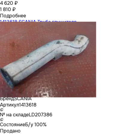
4 620 ₽
1 810 ₽
Подробнее
1413618 SCANIA Труба глушителя
Бренд
SCANIA
Артикул
1413618
№ на складе
LD207386
Состояние
Б/у 100%
Продано