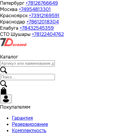
Петербург
+78126766649
Москва
+74954813301
Красноярск
+73912169591
Краснодар
+78612018304
Елабуга
+78432545359
СТО Шушары
+78122404762
Каталог
Покупателям
Гарантия
Резервировние
Комплектность