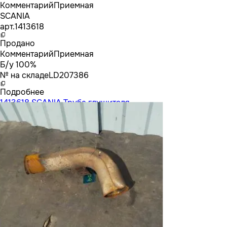
Комментарий
Приемная
SCANIA
арт.
1413618
Продано
Комментарий
Приемная
Б/у 100%
№ на складе
LD207386
Подробнее
1413618 SCANIA Труба глушителя