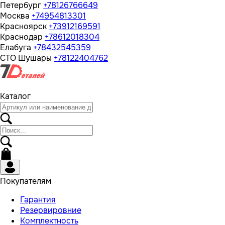
Петербург
+78126766649
Москва
+74954813301
Красноярск
+73912169591
Краснодар
+78612018304
Елабуга
+78432545359
СТО Шушары
+78122404762
Каталог
Покупателям
Гарантия
Резервировние
Комплектность