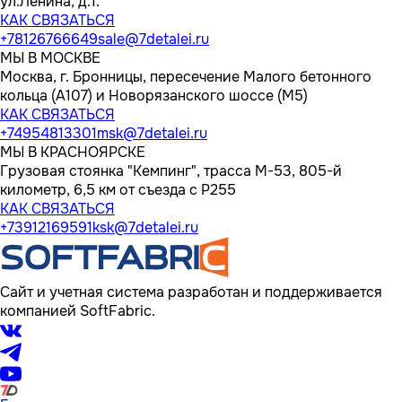
ул.Ленина, д.1.
КАК СВЯЗАТЬСЯ
+78126766649
sale@7detalei.ru
МЫ В МОСКВЕ
Москва, г. Бронницы, пересечение Малого бетонного
кольца (А107) и Новорязанского шоссе (М5)
КАК СВЯЗАТЬСЯ
+74954813301
msk@7detalei.ru
МЫ В КРАСНОЯРСКЕ
Грузовая стоянка "Кемпинг", трасса M-53, 805-й
километр, 6,5 км от съезда с Р255
КАК СВЯЗАТЬСЯ
+73912169591
ksk@7detalei.ru
Сайт и учетная система разработан и поддерживается
компанией SoftFabric.