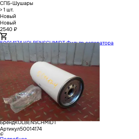
СПБ-Шушары
> 1 шт.
Новый
Новый
2540 ₽
50014174 KOLBENSCHMIDT Фильтр сепаратора
Бренд
KOLBENSCHMIDT
Артикул
50014174