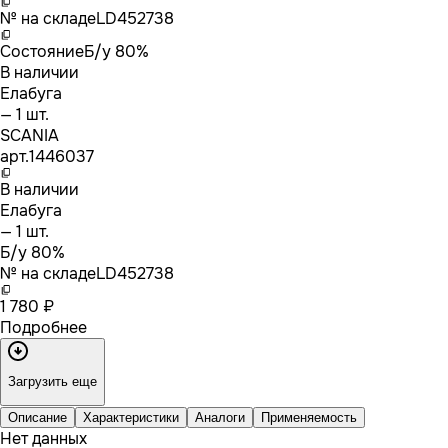
№ на складе
LD452738
Состояние
Б/у 80%
В наличии
Елабуга
— 1 шт.
SCANIA
арт.
1446037
В наличии
Елабуга
— 1 шт.
Б/у 80%
№ на складе
LD452738
1 780 ₽
Подробнее
Загрузить еще
Описание
Характеристики
Аналоги
Применяемость
Нет данных