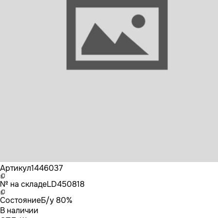
Бренд
SCANIA
Артикул
1446037
№ на складе
LD450818
Состояние
Б/у 80%
В наличии