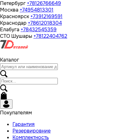
Петербург
+78126766649
Москва
+74954813301
Красноярск
+73912169591
Краснодар
+78612018304
Елабуга
+78432545359
СТО Шушары
+78122404762
Каталог
Покупателям
Гарантия
Резервировние
Комплектность