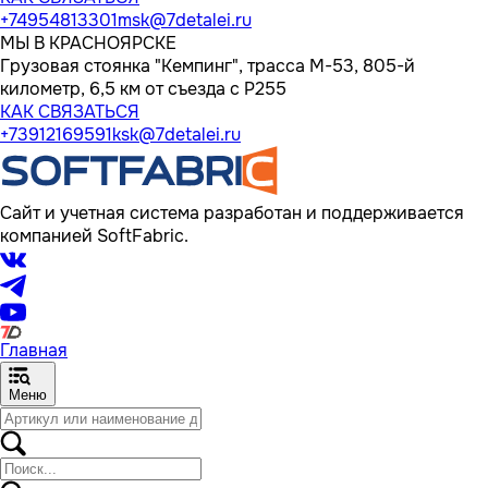
+74954813301
msk@7detalei.ru
МЫ В КРАСНОЯРСКЕ
Грузовая стоянка "Кемпинг", трасса M-53, 805-й
километр, 6,5 км от съезда с Р255
КАК СВЯЗАТЬСЯ
+73912169591
ksk@7detalei.ru
Сайт и учетная система разработан и поддерживается
компанией SoftFabric.
Главная
Меню