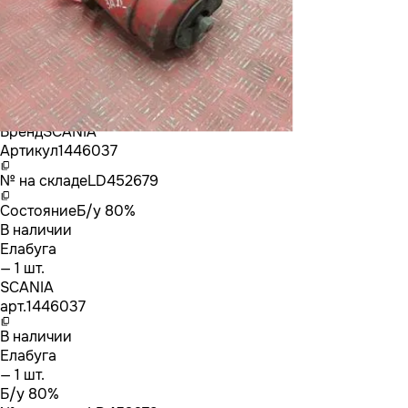
Бренд
SCANIA
Артикул
1446037
№ на складе
LD452679
Состояние
Б/у 80%
В наличии
Елабуга
— 1 шт.
SCANIA
арт.
1446037
В наличии
Елабуга
— 1 шт.
Б/у 80%