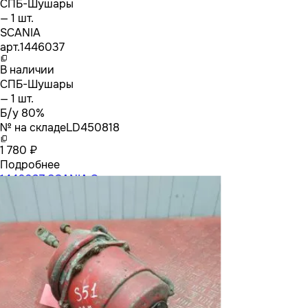
СПБ-Шушары
— 1 шт.
SCANIA
арт.
1446037
В наличии
СПБ-Шушары
— 1 шт.
Б/у 80%
№ на складе
LD450818
1 780 ₽
Подробнее
1446037 SCANIA Энергоаккумулятор