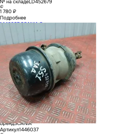
№ на складе
LD452679
1 780 ₽
Подробнее
1446037 SCANIA Энергоаккумулятор
Бренд
SCANIA
Артикул
1446037