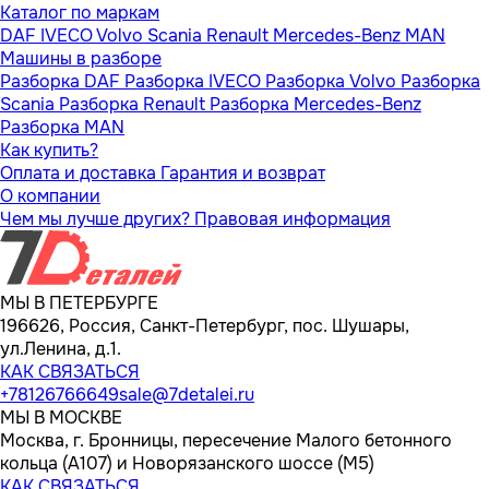
Каталог по маркам
DAF
IVECO
Volvo
Scania
Renault
Mercedes-Benz
MAN
Машины в разборе
Разборка DAF
Разборка IVECO
Разборка Volvo
Разборка
Scania
Разборка Renault
Разборка Mercedes-Benz
Разборка MAN
Как купить?
Оплата и доставка
Гарантия и возврат
О компании
Чем мы лучше других?
Правовая информация
МЫ В ПЕТЕРБУРГЕ
196626, Россия, Санкт-Петербург, пос. Шушары,
ул.Ленина, д.1.
КАК СВЯЗАТЬСЯ
+78126766649
sale@7detalei.ru
МЫ В МОСКВЕ
Москва, г. Бронницы, пересечение Малого бетонного
кольца (А107) и Новорязанского шоссе (М5)
КАК СВЯЗАТЬСЯ