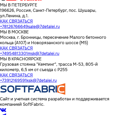
МЫ В ПЕТЕРБУРГЕ
196626, Россия, Санкт-Петербург, пос. Шушары,
ул.Ленина, д.1.
КАК СВЯЗАТЬСЯ
+78126766649
sale@7detalei.ru
МЫ В МОСКВЕ
Москва, г. Бронницы, пересечение Малого бетонного
кольца (А107) и Новорязанского шоссе (М5)
КАК СВЯЗАТЬСЯ
+74954813301
msk@7detalei.ru
МЫ В КРАСНОЯРСКЕ
Грузовая стоянка "Кемпинг", трасса M-53, 805-й
километр, 6,5 км от съезда с Р255
КАК СВЯЗАТЬСЯ
+73912169591
ksk@7detalei.ru
Сайт и учетная система разработан и поддерживается
компанией SoftFabric.