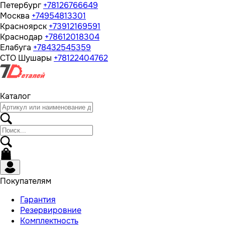
Петербург
+78126766649
Москва
+74954813301
Красноярск
+73912169591
Краснодар
+78612018304
Елабуга
+78432545359
СТО Шушары
+78122404762
Каталог
Покупателям
Гарантия
Резервировние
Комплектность