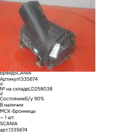
Бренд
SCANIA
Артикул
1335674
№ на складе
LD258038
Состояние
Б/у 90%
В наличии
МСК-Бронницы
— 1 шт.
SCANIA
арт.
1335674