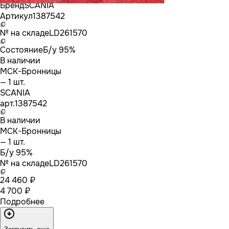
Бренд
SCANIA
Артикул
1387542
№ на складе
LD261570
Состояние
Б/у 95%
В наличии
МСК-Бронницы
— 1 шт.
SCANIA
арт.
1387542
В наличии
МСК-Бронницы
— 1 шт.
Б/у 95%
№ на складе
LD261570
24 460 ₽
4 700 ₽
Подробнее