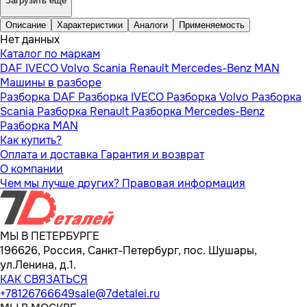
Загрузить еще
Описание
Характеристики
Аналоги
Применяемость
Нет данных
Каталог по маркам
DAF
IVECO
Volvo
Scania
Renault
Mercedes-Benz
MAN
Машины в разборе
Разборка DAF
Разборка IVECO
Разборка Volvo
Разборка
Scania
Разборка Renault
Разборка Mercedes-Benz
Разборка MAN
Как купить?
Оплата и доставка
Гарантия и возврат
О компании
Чем мы лучше других?
Правовая информация
МЫ В ПЕТЕРБУРГЕ
196626, Россия, Санкт-Петербург, пос. Шушары,
ул.Ленина, д.1.
КАК СВЯЗАТЬСЯ
+78126766649
sale@7detalei.ru