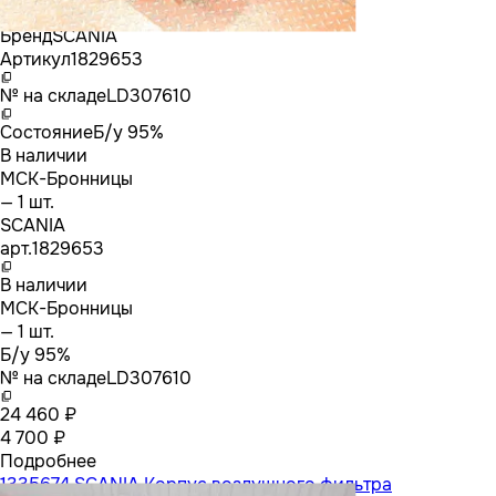
Бренд
SCANIA
Артикул
1829653
№ на складе
LD307610
Состояние
Б/у 95%
В наличии
МСК-Бронницы
— 1 шт.
SCANIA
арт.
1829653
В наличии
МСК-Бронницы
— 1 шт.
Б/у 95%
№ на складе
LD307610
24 460 ₽
4 700 ₽
Подробнее
1335674 SCANIA Корпус воздушного фильтра