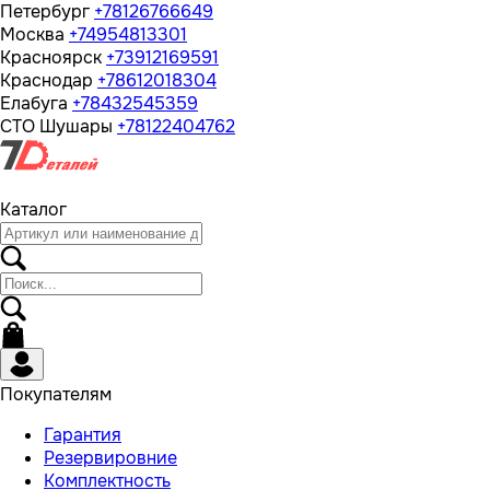
Петербург
+78126766649
Москва
+74954813301
Красноярск
+73912169591
Краснодар
+78612018304
Елабуга
+78432545359
СТО Шушары
+78122404762
Каталог
Покупателям
Гарантия
Резервировние
Комплектность