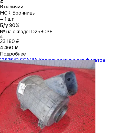
В наличии
МСК-Бронницы
— 1 шт.
Б/у 90%
№ на складе
LD258038
23 180 ₽
4 460 ₽
Подробнее
1387542 SCANIA Корпус воздушного фильтра