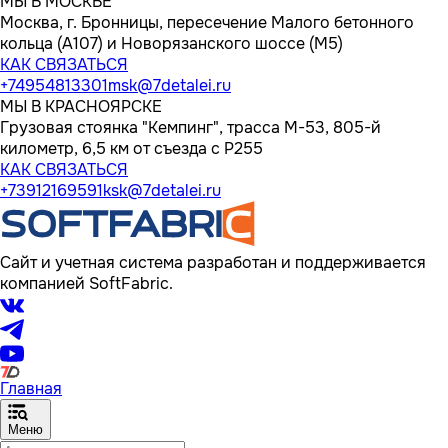
МЫ В МОСКВЕ
Москва, г. Бронницы, пересечение Малого бетонного
кольца (А107) и Новорязанского шоссе (М5)
КАК СВЯЗАТЬСЯ
+74954813301
msk@7detalei.ru
МЫ В КРАСНОЯРСКЕ
Грузовая стоянка "Кемпинг", трасса M-53, 805-й
километр, 6,5 км от съезда с Р255
КАК СВЯЗАТЬСЯ
+73912169591
ksk@7detalei.ru
Сайт и учетная система разработан и поддерживается
компанией SoftFabric.
Главная
Меню