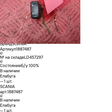
Бренд
SCANIA
Артикул
1887487
№ на складе
LD457297
Состояние
Б/у 100%
В наличии
Елабуга
— 1 шт.
SCANIA
арт.
1887487
В наличии
Елабуга
— 1 шт.