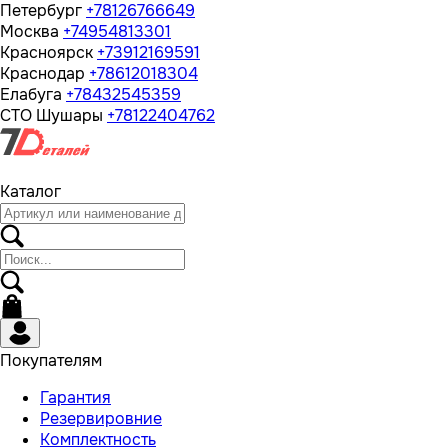
Петербург
+78126766649
Москва
+74954813301
Красноярск
+73912169591
Краснодар
+78612018304
Елабуга
+78432545359
СТО Шушары
+78122404762
Каталог
Покупателям
Гарантия
Резервировние
Комплектность