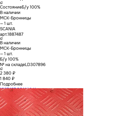
Состояние
Б/у 100%
В наличии
МСК-Бронницы
— 1 шт.
SCANIA
арт.
1887487
В наличии
МСК-Бронницы
— 1 шт.
Б/у 100%
№ на складе
LD307896
2 380 ₽
1 840 ₽
Подробнее
1887487 SCANIA Кнопка