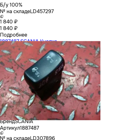
Б/у 100%
№ на складе
LD457297
1 840 ₽
1 840 ₽
Подробнее
1887487 SCANIA Кнопка
Бренд
SCANIA
Артикул
1887487
№ на складе
LD307896