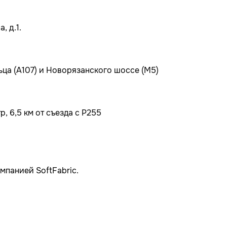
, д.1.
ьца (А107) и Новорязанского шоссе (М5)
, 6,5 км от съезда с Р255
мпанией SoftFabric.