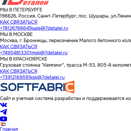
МЫ В ПЕТЕРБУРГЕ
196626, Россия, Санкт-Петербург, пос. Шушары, ул.Ленина
КАК СВЯЗАТЬСЯ
+78126766649
sale@7detalei.ru
МЫ В МОСКВЕ
Москва, г. Бронницы, пересечение Малого бетонного кол
КАК СВЯЗАТЬСЯ
+74954813301
msk@7detalei.ru
МЫ В КРАСНОЯРСКЕ
Грузовая стоянка "Кемпинг", трасса M-53, 805-й километр
КАК СВЯЗАТЬСЯ
+73912169591
ksk@7detalei.ru
Сайт и учетная система разработан и поддерживается ко
Главная