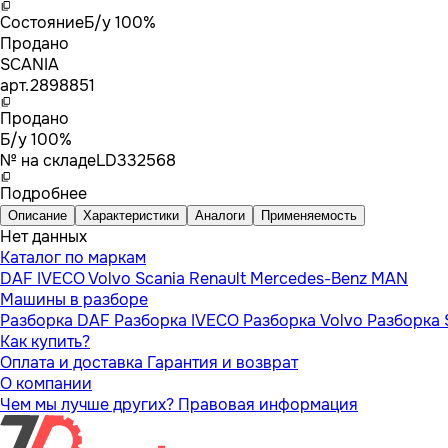
Состояние
Б/у 100%
Продано
SCANIA
арт.
2898851
Продано
Б/у 100%
№ на складе
LD332568
Подробнее
Описание
Характеристики
Аналоги
Применяемость
Нет данных
Каталог по маркам
DAF
IVECO
Volvo
Scania
Renault
Mercedes-Benz
MAN
Машины в разборе
Разборка DAF
Разборка IVECO
Разборка Volvo
Разборка 
Как купить?
Оплата и доставка
Гарантия и возврат
О компании
Чем мы лучше других?
Правовая информация