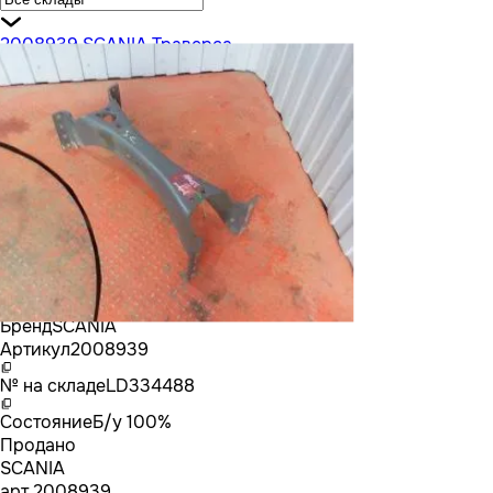
2008939 SCANIA Траверса
Бренд
SCANIA
Артикул
2008939
№ на складе
LD334488
Состояние
Б/у 100%
Продано
SCANIA
арт.
2008939