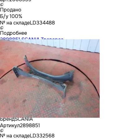
Продано
Б/у 100%
№ на складе
LD334488
Подробнее
2898851 SCANIA Траверса
Бренд
SCANIA
Артикул
2898851
№ на складе
LD332568