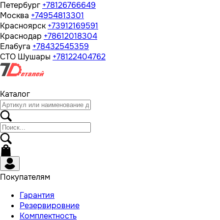
Петербург
+78126766649
Москва
+74954813301
Красноярск
+73912169591
Краснодар
+78612018304
Елабуга
+78432545359
СТО Шушары
+78122404762
Каталог
Покупателям
Гарантия
Резервировние
Комплектность