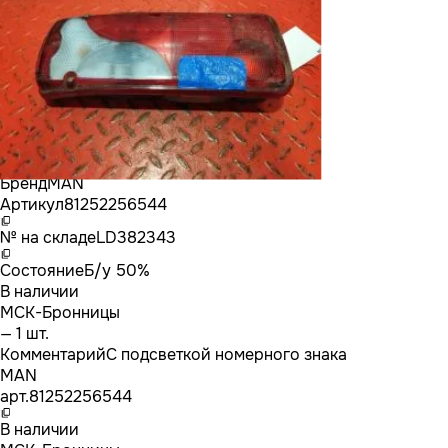
Бренд
MAN
Артикул
81252256544
№ на складе
LD382343
Состояние
Б/у 50%
В наличии
МСК-Бронницы
— 1 шт.
Комментарий
С подсветкой номерного знака
MAN
арт.
81252256544
В наличии