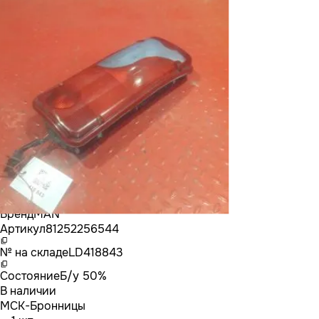
Бренд
MAN
Артикул
81252256544
№ на складе
LD418843
Состояние
Б/у 50%
В наличии
МСК-Бронницы