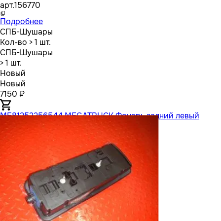
арт.
156770
Подробнее
СПБ-Шушары
Кол-во
> 1 шт.
СПБ-Шушары
> 1 шт.
Новый
Новый
7150 ₽
ME81252256544 MEGATRUCK Фонарь задний левый