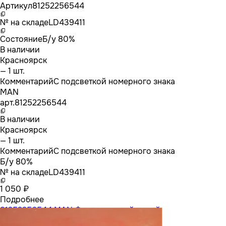
Артикул
81252256544
№ на складе
LD439411
Состояние
Б/у 80%
В наличии
Красноярск
— 1 шт.
Комментарий
С подсветкой номерного знака
MAN
арт.
81252256544
В наличии
Красноярск
— 1 шт.
Комментарий
С подсветкой номерного знака
Б/у 80%
№ на складе
LD439411
1 050 ₽
Подробнее
81252256544 MAN Фонарь задний левый