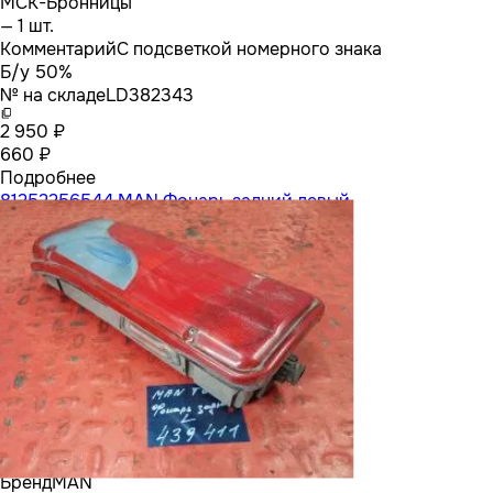
МСК-Бронницы
— 1 шт.
Комментарий
С подсветкой номерного знака
Б/у 50%
№ на складе
LD382343
2 950 ₽
660 ₽
Подробнее
81252256544 MAN Фонарь задний левый
Бренд
MAN