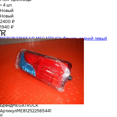
> 4 шт.
Новый
Новый
2400 ₽
1940 ₽
ME812522565441 MEGATRUCK Фонарь задний левый
Бренд
MEGATRUCK
Артикул
ME812522565441