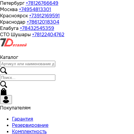
Петербург
+78126766649
Москва
+74954813301
Красноярск
+73912169591
Краснодар
+78612018304
Елабуга
+78432545359
СТО Шушары
+78122404762
Каталог
Покупателям
Гарантия
Резервировние
Комплектность