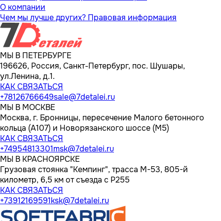
О компании
Чем мы лучше других?
Правовая информация
МЫ В ПЕТЕРБУРГЕ
196626, Россия, Санкт-Петербург, пос. Шушары,
ул.Ленина, д.1.
КАК СВЯЗАТЬСЯ
+78126766649
sale@7detalei.ru
МЫ В МОСКВЕ
Москва, г. Бронницы, пересечение Малого бетонного
кольца (А107) и Новорязанского шоссе (М5)
КАК СВЯЗАТЬСЯ
+74954813301
msk@7detalei.ru
МЫ В КРАСНОЯРСКЕ
Грузовая стоянка "Кемпинг", трасса M-53, 805-й
километр, 6,5 км от съезда с Р255
КАК СВЯЗАТЬСЯ
+73912169591
ksk@7detalei.ru