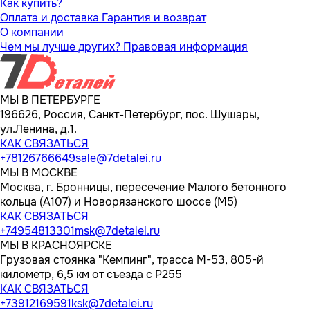
Как купить?
Оплата и доставка
Гарантия и возврат
О компании
Чем мы лучше других?
Правовая информация
МЫ В ПЕТЕРБУРГЕ
196626, Россия, Санкт-Петербург, пос. Шушары,
ул.Ленина, д.1.
КАК СВЯЗАТЬСЯ
+78126766649
sale@7detalei.ru
МЫ В МОСКВЕ
Москва, г. Бронницы, пересечение Малого бетонного
кольца (А107) и Новорязанского шоссе (М5)
КАК СВЯЗАТЬСЯ
+74954813301
msk@7detalei.ru
МЫ В КРАСНОЯРСКЕ
Грузовая стоянка "Кемпинг", трасса M-53, 805-й
километр, 6,5 км от съезда с Р255
КАК СВЯЗАТЬСЯ
+73912169591
ksk@7detalei.ru