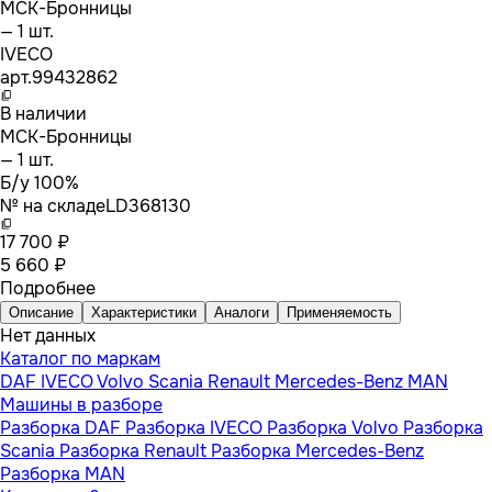
МСК-Бронницы
— 1 шт.
IVECO
арт.
99432862
В наличии
МСК-Бронницы
— 1 шт.
Б/у 100%
№ на складе
LD368130
17 700 ₽
5 660 ₽
Подробнее
Описание
Характеристики
Аналоги
Применяемость
Нет данных
Каталог по маркам
DAF
IVECO
Volvo
Scania
Renault
Mercedes-Benz
MAN
Машины в разборе
Разборка DAF
Разборка IVECO
Разборка Volvo
Разборка
Scania
Разборка Renault
Разборка Mercedes-Benz
Разборка MAN