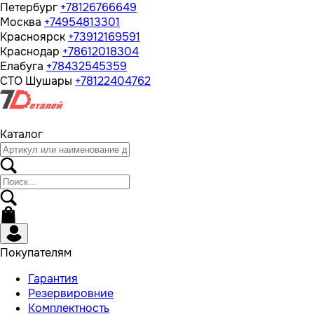
Петербург
+78126766649
Москва
+74954813301
Красноярск
+73912169591
Краснодар
+78612018304
Елабуга
+78432545359
СТО Шушары
+78122404762
Каталог
Покупателям
Гарантия
Резервировние
Комплектность