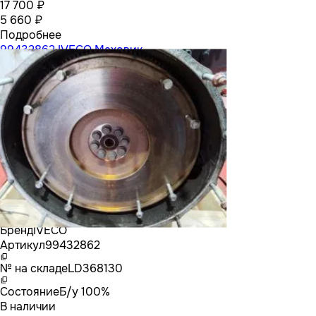
17 700 ₽
5 660 ₽
Подробнее
99432862 IVECO Маховик
Бренд
IVECO
Артикул
99432862
№ на складе
LD368130
Состояние
Б/у 100%
В наличии