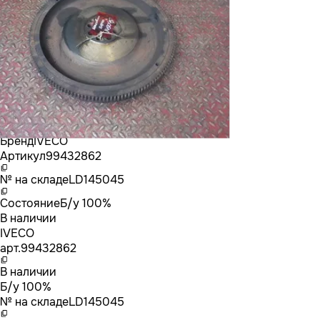
Бренд
IVECO
Артикул
99432862
№ на складе
LD145045
Состояние
Б/у 100%
В наличии
IVECO
арт.
99432862
В наличии
Б/у 100%
№ на складе
LD145045