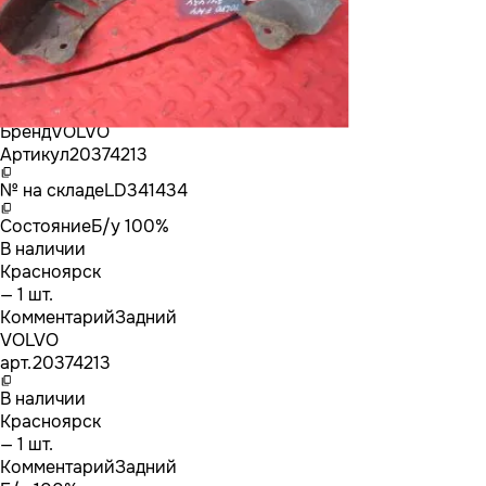
Бренд
VOLVO
Артикул
20374213
№ на складе
LD341434
Состояние
Б/у 100%
В наличии
Красноярск
— 1 шт.
Комментарий
Задний
VOLVO
арт.
20374213
В наличии
Красноярск
— 1 шт.
Комментарий
Задний