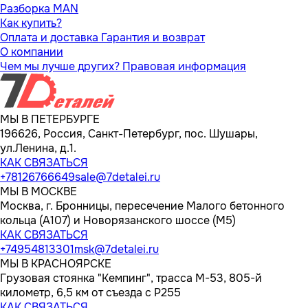
Разборка MAN
Как купить?
Оплата и доставка
Гарантия и возврат
О компании
Чем мы лучше других?
Правовая информация
МЫ В ПЕТЕРБУРГЕ
196626, Россия, Санкт-Петербург, пос. Шушары,
ул.Ленина, д.1.
КАК СВЯЗАТЬСЯ
+78126766649
sale@7detalei.ru
МЫ В МОСКВЕ
Москва, г. Бронницы, пересечение Малого бетонного
кольца (А107) и Новорязанского шоссе (М5)
КАК СВЯЗАТЬСЯ
+74954813301
msk@7detalei.ru
МЫ В КРАСНОЯРСКЕ
Грузовая стоянка "Кемпинг", трасса M-53, 805-й
километр, 6,5 км от съезда с Р255
КАК СВЯЗАТЬСЯ