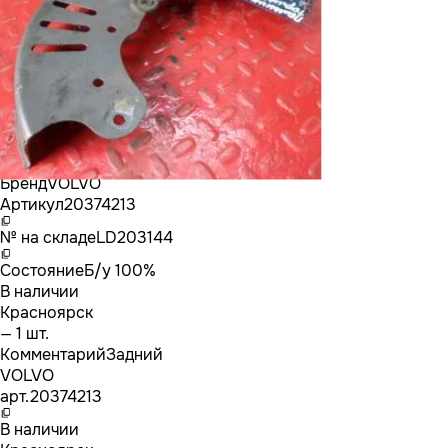
Бренд
VOLVO
Артикул
20374213
№ на складе
LD203144
Состояние
Б/у 100%
В наличии
Красноярск
— 1 шт.
Комментарий
Задний
VOLVO
арт.
20374213
В наличии