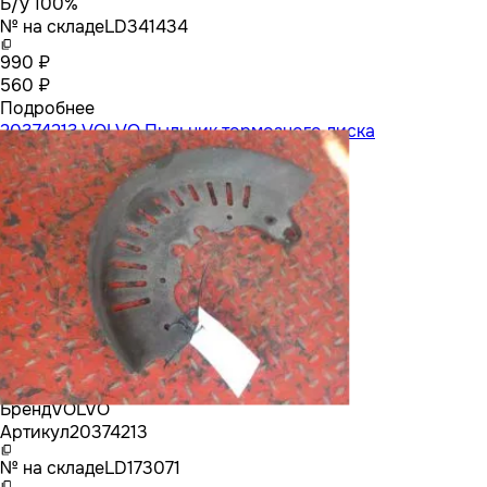
Б/у 100%
№ на складе
LD341434
990 ₽
560 ₽
Подробнее
20374213 VOLVO Пыльник тормозного диска
Бренд
VOLVO
Артикул
20374213
№ на складе
LD173071