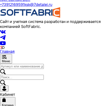
+73912169591
ksk@7detalei.ru
Сайт и учетная система разработан и поддерживается
компанией SoftFabric.
Главная
Меню
Кабинет
Корзина