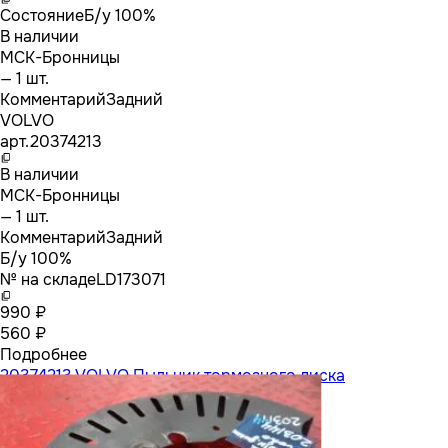
Состояние
Б/у 100%
В наличии
МСК-Бронницы
— 1 шт.
Комментарий
Задний
VOLVO
арт.
20374213
В наличии
МСК-Бронницы
— 1 шт.
Комментарий
Задний
Б/у 100%
№ на складе
LD173071
990 ₽
560 ₽
Подробнее
20374213 VOLVO Пыльник тормозного диска