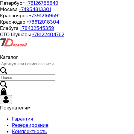
Петербург
+78126766649
Москва
+74954813301
Красноярск
+73912169591
Краснодар
+78612018304
Елабуга
+78432545359
СТО Шушары
+78122404762
Каталог
Покупателям
Гарантия
Резервировние
Комплектность