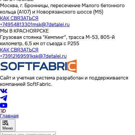
Москва, г. Бронницы, пересечение Малого бетонного
кольца (А107) и Новорязанского шоссе (М5)
КАК СВЯЗАТЬСЯ
+74954813301
msk@7detalei.ru
МЫ В КРАСНОЯРСКЕ
Грузовая стоянка "Кемпинг", трасса M-53, 805-й
километр, 6,5 км от съезда с Р255
КАК СВЯЗАТЬСЯ
+73912169591
ksk@7detalei.ru
Сайт и учетная система разработан и поддерживается
компанией SoftFabric.
Главная
Меню