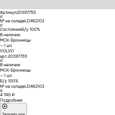
Бренд
VOLVO
Артикул
20397755
№ на складе
LD462103
Состояние
Б/у 100%
В наличии
МСК-Бронницы
— 1 шт.
VOLVO
арт.
20397755
В наличии
МСК-Бронницы
— 1 шт.
Б/у 100%
№ на складе
LD462103
4 740 ₽
Подробнее
Загрузить еще