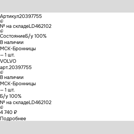
Бренд
VOLVO
Артикул
20397755
№ на складе
LD462102
Состояние
Б/у 100%
В наличии
МСК-Бронницы
— 1 шт.
VOLVO
арт.
20397755
В наличии
МСК-Бронницы
— 1 шт.
Б/у 100%
№ на складе
LD462102
4 740 ₽
Подробнее
20397755 VOLVO Рокер выпускной