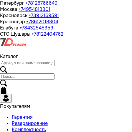
Петербург
+78126766649
Москва
+74954813301
Красноярск
+73912169591
Краснодар
+78612018304
Елабуга
+78432545359
СТО Шушары
+78122404762
Каталог
Покупателям
Гарантия
Резервировние
Комплектность