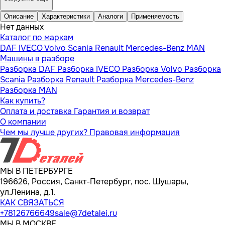
Описание
Характеристики
Аналоги
Применяемость
Нет данных
Каталог по маркам
DAF
IVECO
Volvo
Scania
Renault
Mercedes-Benz
MAN
Машины в разборе
Разборка DAF
Разборка IVECO
Разборка Volvo
Разборка
Scania
Разборка Renault
Разборка Mercedes-Benz
Разборка MAN
Как купить?
Оплата и доставка
Гарантия и возврат
О компании
Чем мы лучше других?
Правовая информация
МЫ В ПЕТЕРБУРГЕ
196626, Россия, Санкт-Петербург, пос. Шушары,
ул.Ленина, д.1.
КАК СВЯЗАТЬСЯ
+78126766649
sale@7detalei.ru
МЫ В МОСКВЕ