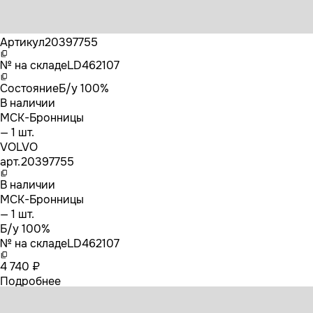
Бренд
VOLVO
Артикул
20397755
№ на складе
LD462107
Состояние
Б/у 100%
В наличии
МСК-Бронницы
— 1 шт.
VOLVO
арт.
20397755
В наличии
МСК-Бронницы
— 1 шт.
Б/у 100%
№ на складе
LD462107
4 740 ₽
Подробнее
20397755 VOLVO Рокер выпускной