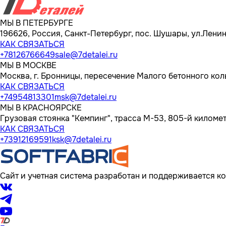
МЫ В ПЕТЕРБУРГЕ
196626, Россия, Санкт-Петербург, пос. Шушары, ул.Ленина
КАК СВЯЗАТЬСЯ
+78126766649
sale@7detalei.ru
МЫ В МОСКВЕ
Москва, г. Бронницы, пересечение Малого бетонного кол
КАК СВЯЗАТЬСЯ
+74954813301
msk@7detalei.ru
МЫ В КРАСНОЯРСКЕ
Грузовая стоянка "Кемпинг", трасса M-53, 805-й километр
КАК СВЯЗАТЬСЯ
+73912169591
ksk@7detalei.ru
Сайт и учетная система разработан и поддерживается ко