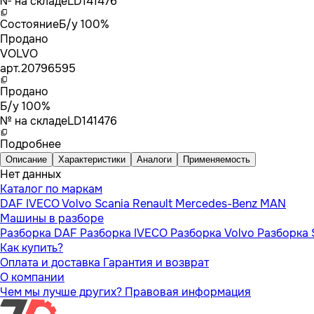
№ на складе
LD141476
Состояние
Б/у 100%
Продано
VOLVO
арт.
20796595
Продано
Б/у 100%
№ на складе
LD141476
Подробнее
Описание
Характеристики
Аналоги
Применяемость
Нет данных
Каталог по маркам
DAF
IVECO
Volvo
Scania
Renault
Mercedes-Benz
MAN
Машины в разборе
Разборка DAF
Разборка IVECO
Разборка Volvo
Разборка 
Как купить?
Оплата и доставка
Гарантия и возврат
О компании
Чем мы лучше других?
Правовая информация