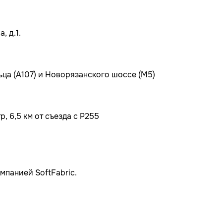
, д.1.
ьца (А107) и Новорязанского шоссе (М5)
, 6,5 км от съезда с Р255
мпанией SoftFabric.