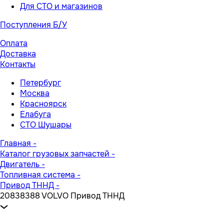
Для СТО и магазинов
Поступления Б/У
Оплата
Доставка
Контакты
Петербург
Москва
Красноярск
Елабуга
СТО Шушары
Главная
-
Каталог грузовых запчастей
-
Двигатель
-
Топливная система
-
Привод ТННД
-
20838388 VOLVO Привод ТННД