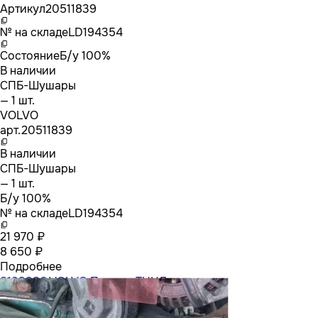
Артикул
20511839
№ на складе
LD194354
Состояние
Б/у 100%
В наличии
СПБ-Шушары
— 1 шт.
VOLVO
арт.
20511839
В наличии
СПБ-Шушары
— 1 шт.
Б/у 100%
№ на складе
LD194354
21 970 ₽
8 650 ₽
Подробнее
8193986 VOLVO Привод ТННД