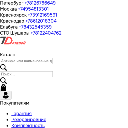
Петербург
+78126766649
Москва
+74954813301
Красноярск
+73912169591
Краснодар
+78612018304
Елабуга
+78432545359
СТО Шушары
+78122404762
Каталог
Покупателям
Гарантия
Резервировние
Комплектность