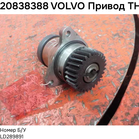
20838388 VOLVO Привод Т
Номер Б/У
LD289891