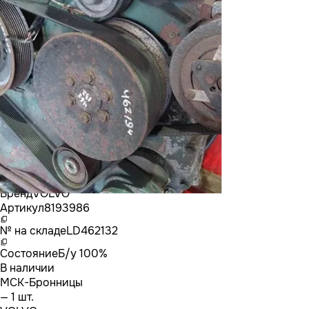
Бренд
VOLVO
Артикул
8193986
№ на складе
LD462132
Состояние
Б/у 100%
В наличии
МСК-Бронницы
— 1 шт.