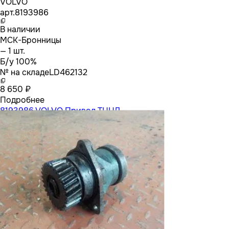
VOLVO
арт.
8193986
В наличии
МСК-Бронницы
— 1 шт.
Б/у 100%
№ на складе
LD462132
8 650 ₽
Подробнее
8193986 VOLVO Привод ТННД