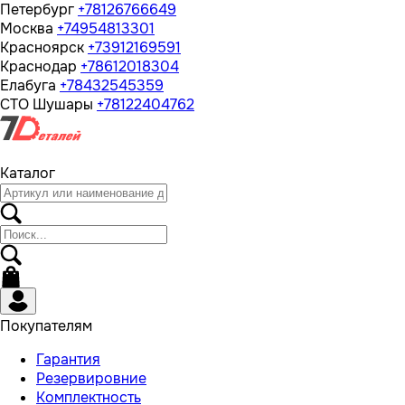
Петербург
+78126766649
Москва
+74954813301
Красноярск
+73912169591
Краснодар
+78612018304
Елабуга
+78432545359
СТО Шушары
+78122404762
Каталог
Покупателям
Гарантия
Резервировние
Комплектность