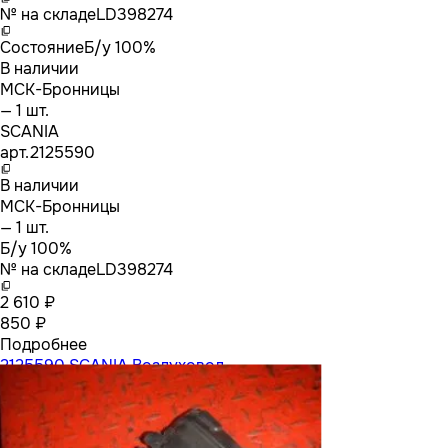
№ на складе
LD398274
Состояние
Б/у 100%
В наличии
МСК-Бронницы
— 1 шт.
SCANIA
арт.
2125590
В наличии
МСК-Бронницы
— 1 шт.
Б/у 100%
№ на складе
LD398274
2 610 ₽
850 ₽
Подробнее
2125590 SCANIA Воздуховод