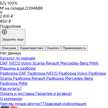
Б/у 100%
№ на складе
LD394688
2 610 ₽
850 ₽
Подробнее
Загрузить еще
Описание
Характеристики
Аналоги
Применяемость
Нет данных
Каталог по маркам
DAF
IVECO
Volvo
Scania
Renault
Mercedes-Benz
MAN
Машины в разборе
Разборка DAF
Разборка IVECO
Разборка Volvo
Разборка
Scania
Разборка Renault
Разборка Mercedes-Benz
Разборка MAN
Как купить?
Оплата и доставка
Гарантия и возврат
О компании
Чем мы лучше других?
Правовая информация