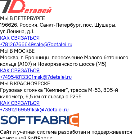
МЫ В ПЕТЕРБУРГЕ
196626, Россия, Санкт-Петербург, пос. Шушары,
ул.Ленина, д.1.
КАК СВЯЗАТЬСЯ
+78126766649
sale@7detalei.ru
МЫ В МОСКВЕ
Москва, г. Бронницы, пересечение Малого бетонного
кольца (А107) и Новорязанского шоссе (М5)
КАК СВЯЗАТЬСЯ
+74954813301
msk@7detalei.ru
МЫ В КРАСНОЯРСКЕ
Грузовая стоянка "Кемпинг", трасса M-53, 805-й
километр, 6,5 км от съезда с Р255
КАК СВЯЗАТЬСЯ
+73912169591
ksk@7detalei.ru
Сайт и учетная система разработан и поддерживается
компанией SoftFabric.