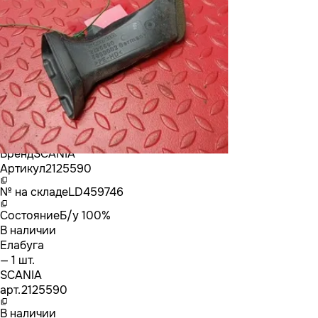
Бренд
SCANIA
Артикул
2125590
№ на складе
LD459746
Состояние
Б/у 100%
В наличии
Елабуга
— 1 шт.
SCANIA
арт.
2125590
В наличии