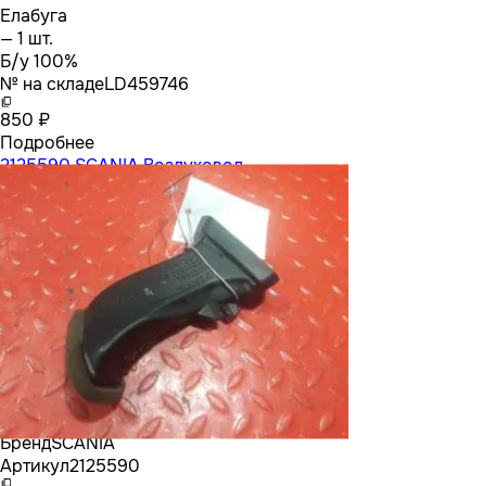
Елабуга
— 1 шт.
Б/у 100%
№ на складе
LD459746
850 ₽
Подробнее
2125590 SCANIA Воздуховод
Бренд
SCANIA
Артикул
2125590