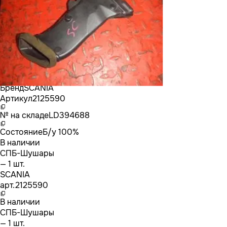
Бренд
SCANIA
Артикул
2125590
№ на складе
LD394688
Состояние
Б/у 100%
В наличии
СПБ-Шушары
— 1 шт.
SCANIA
арт.
2125590
В наличии
СПБ-Шушары
— 1 шт.