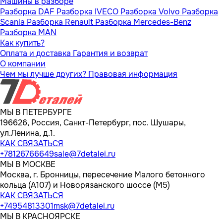
Машины в разборе
Разборка DAF
Разборка IVECO
Разборка Volvo
Разборка
Scania
Разборка Renault
Разборка Mercedes-Benz
Разборка MAN
Как купить?
Оплата и доставка
Гарантия и возврат
О компании
Чем мы лучше других?
Правовая информация
МЫ В ПЕТЕРБУРГЕ
196626, Россия, Санкт-Петербург, пос. Шушары,
ул.Ленина, д.1.
КАК СВЯЗАТЬСЯ
+78126766649
sale@7detalei.ru
МЫ В МОСКВЕ
Москва, г. Бронницы, пересечение Малого бетонного
кольца (А107) и Новорязанского шоссе (М5)
КАК СВЯЗАТЬСЯ
+74954813301
msk@7detalei.ru
МЫ В КРАСНОЯРСКЕ