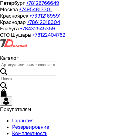
Петербург
+78126766649
Москва
+74954813301
Красноярск
+73912169591
Краснодар
+78612018304
Елабуга
+78432545359
СТО Шушары
+78122404762
Каталог
Покупателям
Гарантия
Резервировние
Комплектность