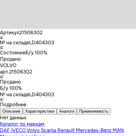
Бренд
VOLVO
Артикул
21506302
№ на складе
LD404303
Состояние
Б/у 100%
Продано
VOLVO
арт.
21506302
Продано
Б/у 100%
№ на складе
LD404303
Подробнее
Описание
Характеристики
Аналоги
Применяемость
Нет данных
Каталог по маркам
DAF
IVECO
Volvo
Scania
Renault
Mercedes-Benz
MAN