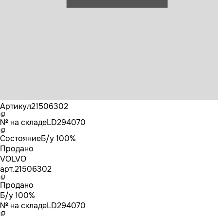
Бренд
VOLVO
Артикул
21506302
№ на складе
LD294070
Состояние
Б/у 100%
Продано
VOLVO
арт.
21506302
Продано
Б/у 100%
№ на складе
LD294070