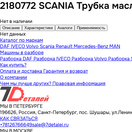
2180772 SCANIA Трубка мас
Нет в наличии
Описание
Характеристики
Аналоги
Применяемость
Нет данных
Каталог по маркам
DAF
IVECO
Volvo
Scania
Renault
Mercedes-Benz
MAN
Машины в разборе
Разборка DAF
Разборка IVECO
Разборка Volvo
Разборка 
Как купить?
Оплата и доставка
Гарантия и возврат
О компании
Чем мы лучше других?
Правовая информация
МЫ В ПЕТЕРБУРГЕ
196626, Россия, Санкт-Петербург, пос. Шушары, ул.Ленина
КАК СВЯЗАТЬСЯ
+78126766649
sale@7detalei.ru
МЫ В МОСКВЕ