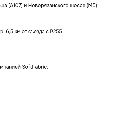
ьца (А107) и Новорязанского шоссе (М5)
, 6,5 км от съезда с Р255
мпанией SoftFabric.