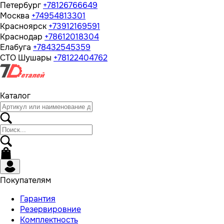
Петербург
+78126766649
Москва
+74954813301
Красноярск
+73912169591
Краснодар
+78612018304
Елабуга
+78432545359
СТО Шушары
+78122404762
Каталог
Покупателям
Гарантия
Резервировние
Комплектность