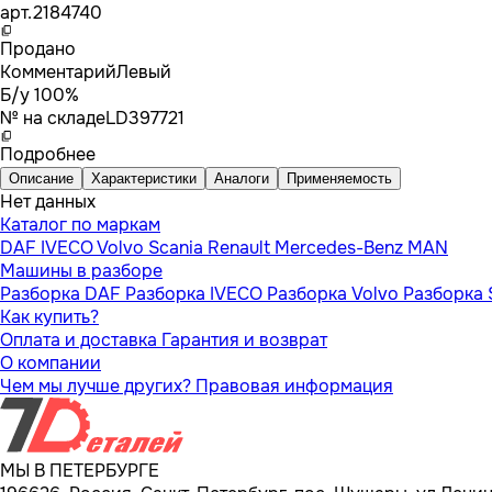
арт.
2184740
Продано
Комментарий
Левый
Б/у 100%
№ на складе
LD397721
Подробнее
Описание
Характеристики
Аналоги
Применяемость
Нет данных
Каталог по маркам
DAF
IVECO
Volvo
Scania
Renault
Mercedes-Benz
MAN
Машины в разборе
Разборка DAF
Разборка IVECO
Разборка Volvo
Разборка 
Как купить?
Оплата и доставка
Гарантия и возврат
О компании
Чем мы лучше других?
Правовая информация
МЫ В ПЕТЕРБУРГЕ