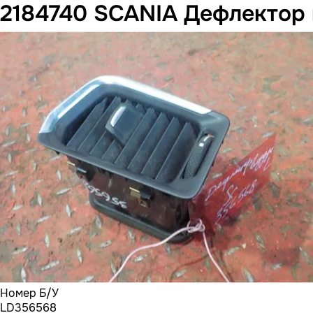
2184740 SCANIA Дефлектор
Номер Б/У
LD356568