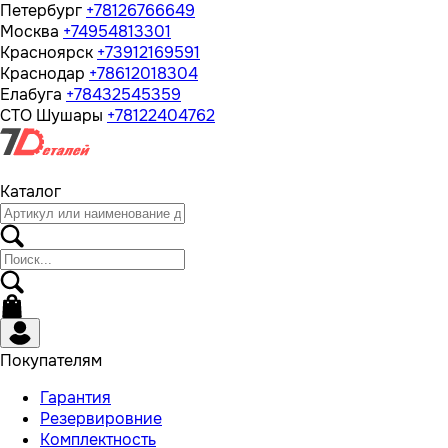
Петербург
+78126766649
Москва
+74954813301
Красноярск
+73912169591
Краснодар
+78612018304
Елабуга
+78432545359
СТО Шушары
+78122404762
Каталог
Покупателям
Гарантия
Резервировние
Комплектность