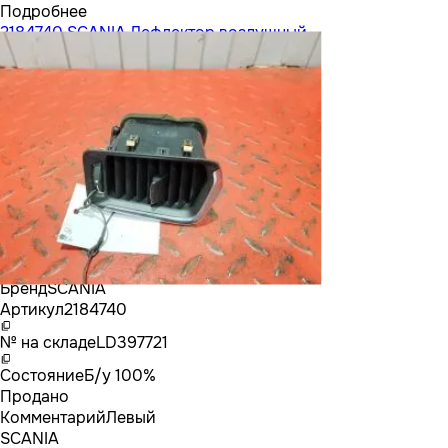
Подробнее
2184740 SCANIA Дефлектор воздушный
Бренд
SCANIA
Артикул
2184740
№ на складе
LD397721
Состояние
Б/у 100%
Продано
Комментарий
Левый
SCANIA