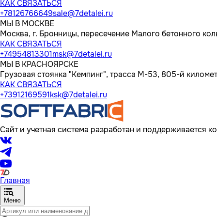
КАК СВЯЗАТЬСЯ
+78126766649
sale@7detalei.ru
МЫ В МОСКВЕ
Москва, г. Бронницы, пересечение Малого бетонного кол
КАК СВЯЗАТЬСЯ
+74954813301
msk@7detalei.ru
МЫ В КРАСНОЯРСКЕ
Грузовая стоянка "Кемпинг", трасса M-53, 805-й километр
КАК СВЯЗАТЬСЯ
+73912169591
ksk@7detalei.ru
Сайт и учетная система разработан и поддерживается ко
Главная
Меню