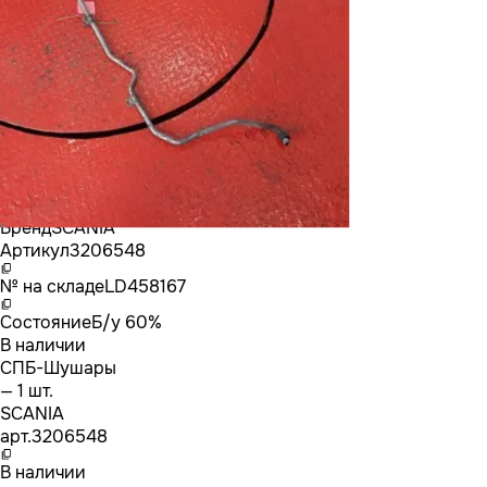
Бренд
SCANIA
Артикул
3206548
№ на складе
LD458167
Состояние
Б/у 60%
В наличии
СПБ-Шушары
— 1 шт.
SCANIA
арт.
3206548
В наличии