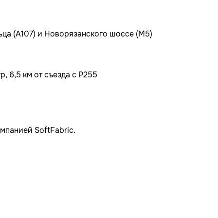
ьца (А107) и Новорязанского шоссе (М5)
, 6,5 км от съезда с Р255
мпанией SoftFabric.