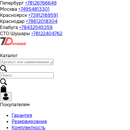
Петербург
+78126766649
Москва
+74954813301
Красноярск
+73912169591
Краснодар
+78612018304
Елабуга
+78432545359
СТО Шушары
+78122404762
Каталог
Покупателям
Гарантия
Резервировние
Комплектность