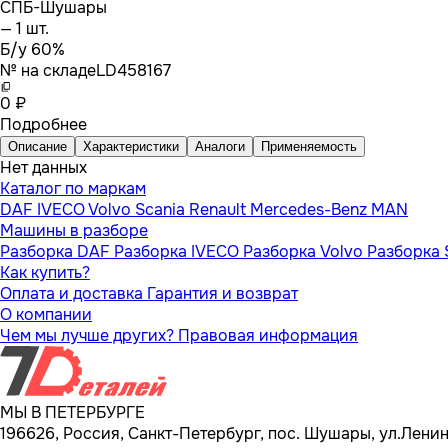
СПБ-Шушары
— 1 шт.
Б/у 60%
№ на складе
LD458167
0 ₽
Подробнее
Описание
Характеристики
Аналоги
Применяемость
Нет данных
Каталог по маркам
DAF
IVECO
Volvo
Scania
Renault
Mercedes-Benz
MAN
Машины в разборе
Разборка DAF
Разборка IVECO
Разборка Volvo
Разборка 
Как купить?
Оплата и доставка
Гарантия и возврат
О компании
Чем мы лучше других?
Правовая информация
МЫ В ПЕТЕРБУРГЕ
196626, Россия, Санкт-Петербург, пос. Шушары, ул.Ленина