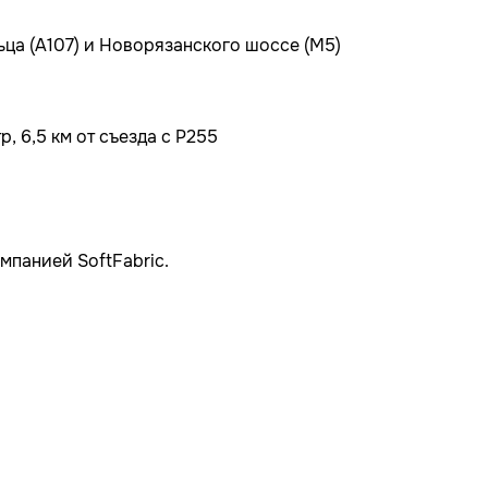
ьца (А107) и Новорязанского шоссе (М5)
, 6,5 км от съезда с Р255
мпанией SoftFabric.