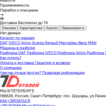
Аналоги
Применяемость
Перейти к описанию
Доставка
Бесплатно до ТК
Описание
Характеристики
Аналоги
Применяемость
Нет данных
Каталог по маркам
DAF
IVECO
Volvo
Scania
Renault
Mercedes-Benz
MAN
Машины в разборе
Разборка DAF
Разборка IVECO
Разборка Volvo
Разборка 
Как купить?
Оплата и доставка
Гарантия и возврат
О компании
Чем мы лучше других?
Правовая информация
МЫ В ПЕТЕРБУРГЕ
196626, Россия, Санкт-Петербург, пос. Шушары, ул.Ленина
КАК СВЯЗАТЬСЯ
+78126766649
sale@7detalei.ru