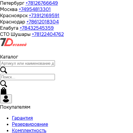
Петербург
+78126766649
Москва
+74954813301
Красноярск
+73912169591
Краснодар
+78612018304
Елабуга
+78432545359
СТО Шушары
+78122404762
Каталог
Покупателям
Гарантия
Резервировние
Комплектность