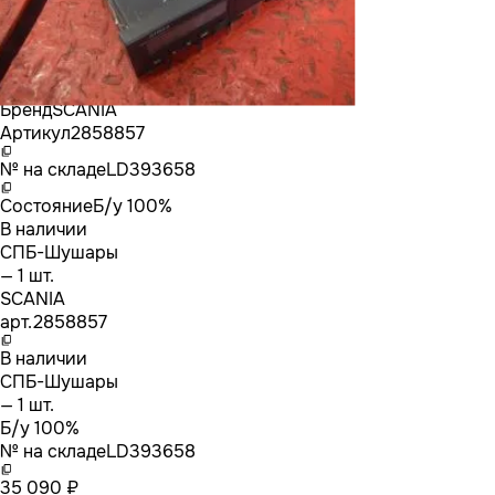
Бренд
SCANIA
Артикул
2858857
№ на складе
LD393658
Состояние
Б/у 100%
В наличии
СПБ-Шушары
— 1 шт.
SCANIA
арт.
2858857
В наличии
СПБ-Шушары
— 1 шт.
Б/у 100%
№ на складе
LD393658
35 090 ₽