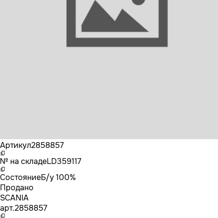
Бренд
SCANIA
Артикул
2858857
№ на складе
LD359117
Состояние
Б/у 100%
Продано
SCANIA
арт.
2858857