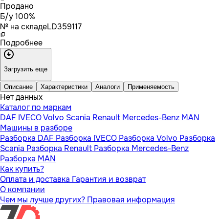
Продано
Б/у 100%
№ на складе
LD359117
Подробнее
Загрузить еще
Описание
Характеристики
Аналоги
Применяемость
Нет данных
Каталог по маркам
DAF
IVECO
Volvo
Scania
Renault
Mercedes-Benz
MAN
Машины в разборе
Разборка DAF
Разборка IVECO
Разборка Volvo
Разборка
Scania
Разборка Renault
Разборка Mercedes-Benz
Разборка MAN
Как купить?
Оплата и доставка
Гарантия и возврат
О компании
Чем мы лучше других?
Правовая информация