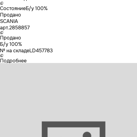
Состояние
Б/у 100%
Продано
SCANIA
арт.
2858857
Продано
Б/у 100%
№ на складе
LD457783
Подробнее
2858857 SCANIA Тахограф