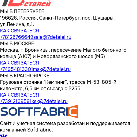
МЫ В ПЕТЕРБУРГЕ
196626, Россия, Санкт-Петербург, пос. Шушары,
ул.Ленина, д.1.
КАК СВЯЗАТЬСЯ
+78126766649
sale@7detalei.ru
МЫ В МОСКВЕ
Москва, г. Бронницы, пересечение Малого бетонного
кольца (А107) и Новорязанского шоссе (М5)
КАК СВЯЗАТЬСЯ
+74954813301
msk@7detalei.ru
МЫ В КРАСНОЯРСКЕ
Грузовая стоянка "Кемпинг", трасса M-53, 805-й
километр, 6,5 км от съезда с Р255
КАК СВЯЗАТЬСЯ
+73912169591
ksk@7detalei.ru
Сайт и учетная система разработан и поддерживается
компанией SoftFabric.