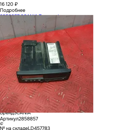
16 120 ₽
Подробнее
2858857 SCANIA Тахограф
Бренд
SCANIA
Артикул
2858857
№ на складе
LD457783