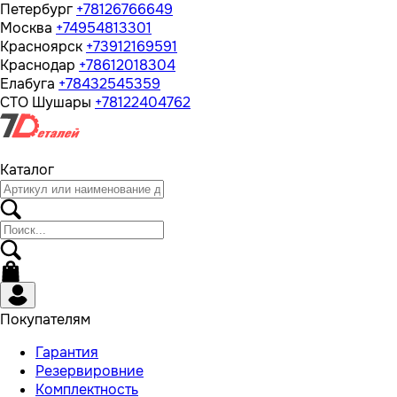
Петербург
+78126766649
Москва
+74954813301
Красноярск
+73912169591
Краснодар
+78612018304
Елабуга
+78432545359
СТО Шушары
+78122404762
Каталог
Покупателям
Гарантия
Резервировние
Комплектность