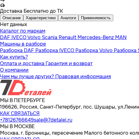
Доставка
Бесплатно до ТК
Описание
Характеристики
Аналоги
Применяемость
Нет данных
Каталог по маркам
DAF
IVECO
Volvo
Scania
Renault
Mercedes-Benz
MAN
Машины в разборе
Разборка DAF
Разборка IVECO
Разборка Volvo
Разборка 
Как купить?
Оплата и доставка
Гарантия и возврат
О компании
Чем мы лучше других?
Правовая информация
МЫ В ПЕТЕРБУРГЕ
196626, Россия, Санкт-Петербург, пос. Шушары, ул.Ленина
КАК СВЯЗАТЬСЯ
+78126766649
sale@7detalei.ru
МЫ В МОСКВЕ
Москва, г. Бронницы, пересечение Малого бетонного кол