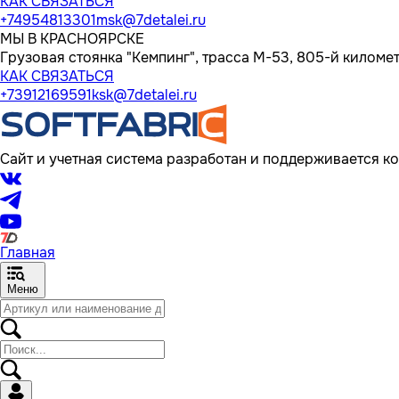
КАК СВЯЗАТЬСЯ
+74954813301
msk@7detalei.ru
МЫ В КРАСНОЯРСКЕ
Грузовая стоянка "Кемпинг", трасса M-53, 805-й километр
КАК СВЯЗАТЬСЯ
+73912169591
ksk@7detalei.ru
Сайт и учетная система разработан и поддерживается ко
Главная
Меню