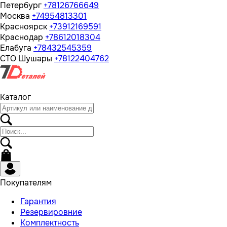
Петербург
+78126766649
Москва
+74954813301
Красноярск
+73912169591
Краснодар
+78612018304
Елабуга
+78432545359
СТО Шушары
+78122404762
Каталог
Покупателям
Гарантия
Резервировние
Комплектность