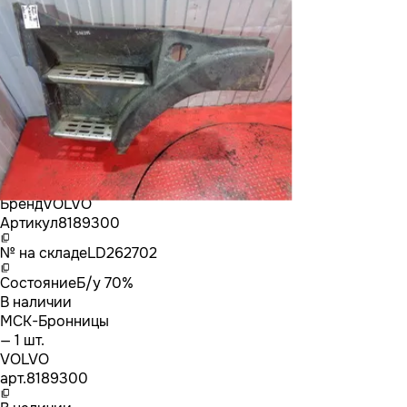
Бренд
VOLVO
Артикул
8189300
№ на складе
LD262702
Состояние
Б/у 70%
В наличии
МСК-Бронницы
— 1 шт.
VOLVO
арт.
8189300