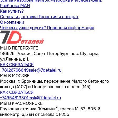
Scania
Разборка Renault
Разборка Mercedes-Benz
Разборка MAN
Как купить?
Оплата и доставка
Гарантия и возврат
О компании
Чем мы лучше других?
Правовая информация
МЫ В ПЕТЕРБУРГЕ
196626, Россия, Санкт-Петербург, пос. Шушары,
ул.Ленина, д.1.
КАК СВЯЗАТЬСЯ
+78126766649
sale@7detalei.ru
МЫ В МОСКВЕ
Москва, г. Бронницы, пересечение Малого бетонного
кольца (А107) и Новорязанского шоссе (М5)
КАК СВЯЗАТЬСЯ
+74954813301
msk@7detalei.ru
МЫ В КРАСНОЯРСКЕ
Грузовая стоянка "Кемпинг", трасса M-53, 805-й
километр, 6,5 км от съезда с Р255