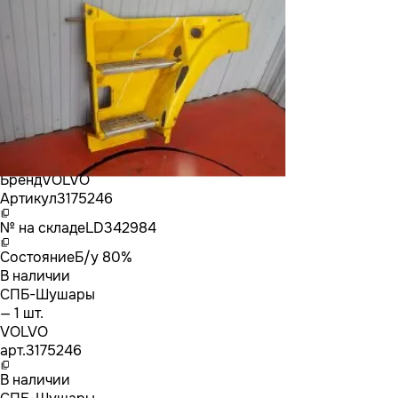
Бренд
VOLVO
Артикул
3175246
№ на складе
LD342984
Состояние
Б/у 80%
В наличии
СПБ-Шушары
— 1 шт.
VOLVO
арт.
3175246
В наличии