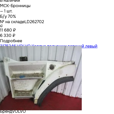
В наличии
МСК-Бронницы
— 1 шт.
Б/у 70%
№ на складе
LD262702
11 680 ₽
6 330 ₽
Подробнее
3175246 VOLVO Корпус подножки верхний левый
Бренд
VOLVO