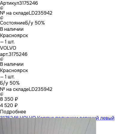
Артикул
3175246
№ на складе
LD235942
Состояние
Б/у 50%
В наличии
Красноярск
— 1 шт.
VOLVO
арт.
3175246
В наличии
Красноярск
— 1 шт.
Б/у 50%
№ на складе
LD235942
8 350 ₽
4 520 ₽
Подробнее
3175246 VOLVO Корпус подножки верхний левый