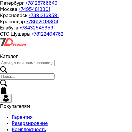
Петербург
+78126766649
Москва
+74954813301
Красноярск
+73912169591
Краснодар
+78612018304
Елабуга
+78432545359
СТО Шушары
+78122404762
Каталог
Покупателям
Гарантия
Резервировние
Комплектность