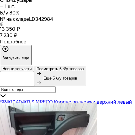
СПБ-Шушары
— 1 шт.
Б/у 80%
№ на складе
LD342984
13 350 ₽
7 230 ₽
Подробнее
Загрузить еще
Новые запчасти
Посмотреть 5 б/у товаров
Еще 5 б/у товаров
SP40040401 SIMPECO Корпус подножки верхний левый