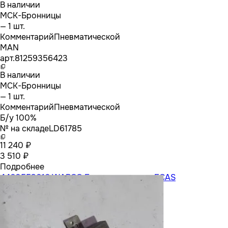
В наличии
МСК-Бронницы
— 1 шт.
Комментарий
Пневматической
MAN
арт.
81259356423
В наличии
МСК-Бронницы
— 1 шт.
Комментарий
Пневматической
Б/у 100%
№ на складе
LD61785
11 240 ₽
3 510 ₽
Подробнее
4460553010 WABCO Блок управления ECAS