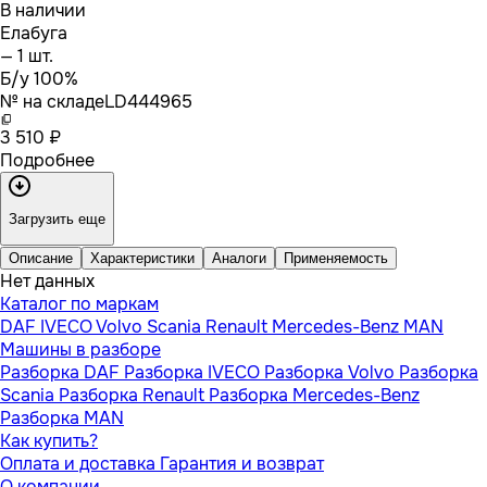
В наличии
Елабуга
— 1 шт.
Б/у 100%
№ на складе
LD444965
3 510 ₽
Подробнее
Загрузить еще
Описание
Характеристики
Аналоги
Применяемость
Нет данных
Каталог по маркам
DAF
IVECO
Volvo
Scania
Renault
Mercedes-Benz
MAN
Машины в разборе
Разборка DAF
Разборка IVECO
Разборка Volvo
Разборка
Scania
Разборка Renault
Разборка Mercedes-Benz
Разборка MAN
Как купить?
Оплата и доставка
Гарантия и возврат
О компании