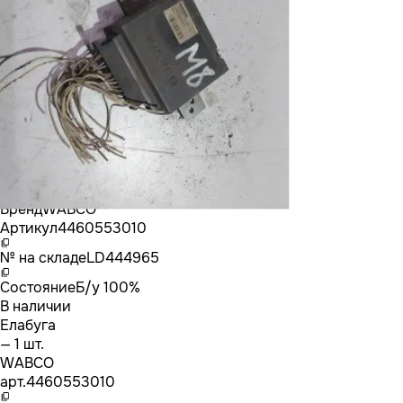
Бренд
WABCO
Артикул
4460553010
№ на складе
LD444965
Состояние
Б/у 100%
В наличии
Елабуга
— 1 шт.
WABCO
арт.
4460553010