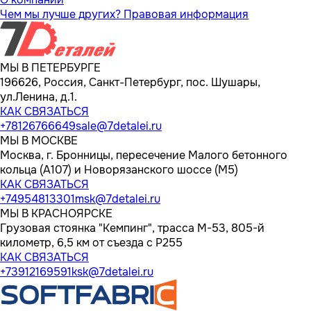
Чем мы лучше других?
Правовая информация
МЫ В ПЕТЕРБУРГЕ
196626, Россия, Санкт-Петербург, пос. Шушары,
ул.Ленина, д.1.
КАК СВЯЗАТЬСЯ
+78126766649
sale@7detalei.ru
МЫ В МОСКВЕ
Москва, г. Бронницы, пересечение Малого бетонного
кольца (А107) и Новорязанского шоссе (М5)
КАК СВЯЗАТЬСЯ
+74954813301
msk@7detalei.ru
МЫ В КРАСНОЯРСКЕ
Грузовая стоянка "Кемпинг", трасса M-53, 805-й
километр, 6,5 км от съезда с Р255
КАК СВЯЗАТЬСЯ
+73912169591
ksk@7detalei.ru