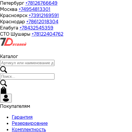
Петербург
+78126766649
Москва
+74954813301
Красноярск
+73912169591
Краснодар
+78612018304
Елабуга
+78432545359
СТО Шушары
+78122404762
Каталог
Покупателям
Гарантия
Резервировние
Комплектность