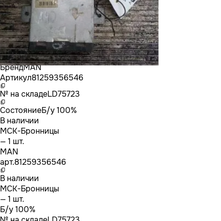
Бренд
MAN
Артикул
81259356546
№ на складе
LD75723
Состояние
Б/у 100%
В наличии
МСК-Бронницы
— 1 шт.
MAN
арт.
81259356546
В наличии
МСК-Бронницы
— 1 шт.
Б/у 100%
№ на складе
LD75723