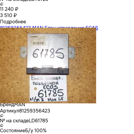
11 240 ₽
3 510 ₽
Подробнее
81259356423 MAN Блок управления ECAS
Бренд
MAN
Артикул
81259356423
№ на складе
LD61785
Состояние
Б/у 100%