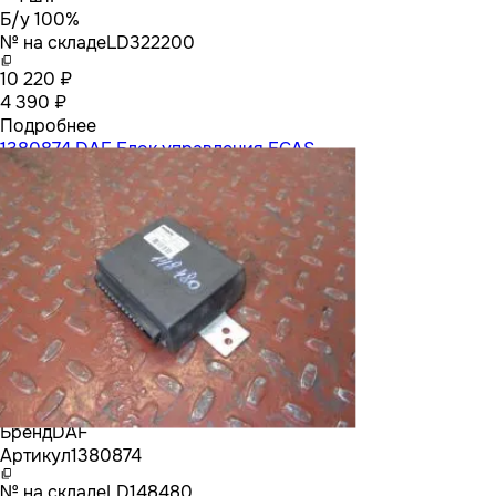
Б/у 100%
№ на складе
LD322200
10 220 ₽
4 390 ₽
Подробнее
1380874 DAF Блок управления ECAS
Бренд
DAF
Артикул
1380874
№ на складе
LD148480