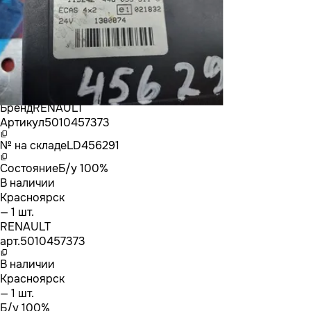
Бренд
RENAULT
Артикул
5010457373
№ на складе
LD456291
Состояние
Б/у 100%
В наличии
Красноярск
— 1 шт.
RENAULT
арт.
5010457373
В наличии
Красноярск
— 1 шт.
Б/у 100%