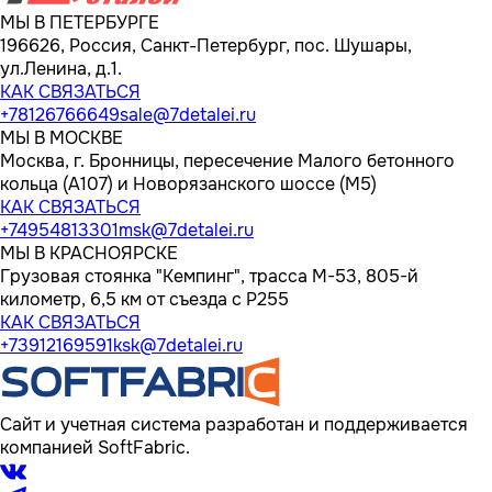
МЫ В ПЕТЕРБУРГЕ
196626, Россия, Санкт-Петербург, пос. Шушары,
ул.Ленина, д.1.
КАК СВЯЗАТЬСЯ
+78126766649
sale@7detalei.ru
МЫ В МОСКВЕ
Москва, г. Бронницы, пересечение Малого бетонного
кольца (А107) и Новорязанского шоссе (М5)
КАК СВЯЗАТЬСЯ
+74954813301
msk@7detalei.ru
МЫ В КРАСНОЯРСКЕ
Грузовая стоянка "Кемпинг", трасса M-53, 805-й
километр, 6,5 км от съезда с Р255
КАК СВЯЗАТЬСЯ
+73912169591
ksk@7detalei.ru
Сайт и учетная система разработан и поддерживается
компанией SoftFabric.