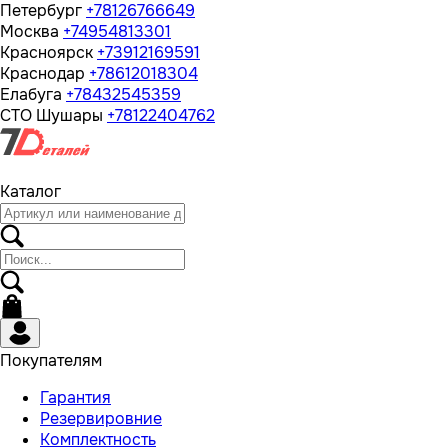
Петербург
+78126766649
Москва
+74954813301
Красноярск
+73912169591
Краснодар
+78612018304
Елабуга
+78432545359
СТО Шушары
+78122404762
Каталог
Покупателям
Гарантия
Резервировние
Комплектность