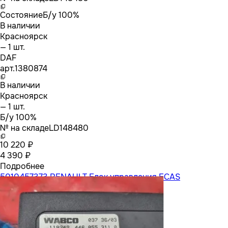
Состояние
Б/у 100%
В наличии
Красноярск
— 1 шт.
DAF
арт.
1380874
В наличии
Красноярск
— 1 шт.
Б/у 100%
№ на складе
LD148480
10 220 ₽
4 390 ₽
Подробнее
5010457373 RENAULT Блок управления ECAS