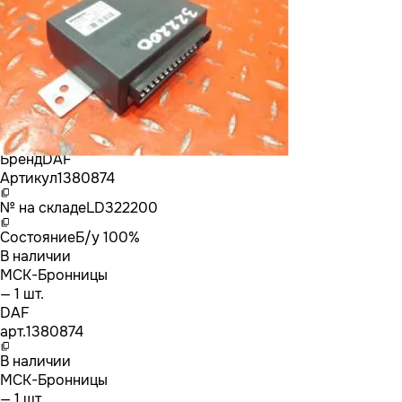
Бренд
DAF
Артикул
1380874
№ на складе
LD322200
Состояние
Б/у 100%
В наличии
МСК-Бронницы
— 1 шт.
DAF
арт.
1380874
В наличии
МСК-Бронницы
— 1 шт.