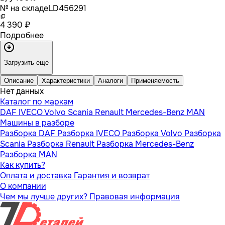
№ на складе
LD456291
4 390 ₽
Подробнее
Загрузить еще
Описание
Характеристики
Аналоги
Применяемость
Нет данных
Каталог по маркам
DAF
IVECO
Volvo
Scania
Renault
Mercedes-Benz
MAN
Машины в разборе
Разборка DAF
Разборка IVECO
Разборка Volvo
Разборка
Scania
Разборка Renault
Разборка Mercedes-Benz
Разборка MAN
Как купить?
Оплата и доставка
Гарантия и возврат
О компании
Чем мы лучше других?
Правовая информация