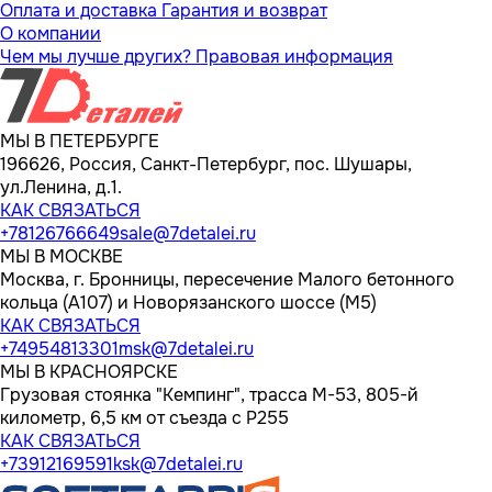
Оплата и доставка
Гарантия и возврат
О компании
Чем мы лучше других?
Правовая информация
МЫ В ПЕТЕРБУРГЕ
196626, Россия, Санкт-Петербург, пос. Шушары,
ул.Ленина, д.1.
КАК СВЯЗАТЬСЯ
+78126766649
sale@7detalei.ru
МЫ В МОСКВЕ
Москва, г. Бронницы, пересечение Малого бетонного
кольца (А107) и Новорязанского шоссе (М5)
КАК СВЯЗАТЬСЯ
+74954813301
msk@7detalei.ru
МЫ В КРАСНОЯРСКЕ
Грузовая стоянка "Кемпинг", трасса M-53, 805-й
километр, 6,5 км от съезда с Р255
КАК СВЯЗАТЬСЯ
+73912169591
ksk@7detalei.ru