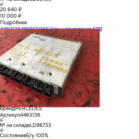
20 640 ₽
10 000 ₽
Подробнее
4463136 MERCEDES Блок управления EPB
Бренд
MERCEDES
Артикул
4463136
№ на складе
LD96733
Состояние
Б/у 100%