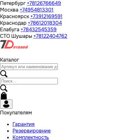
Петербург
+78126766649
Москва
+74954813301
Красноярск
+73912169591
Краснодар
+78612018304
Елабуга
+78432545359
СТО Шушары
+78122404762
Каталог
Покупателям
Гарантия
Резервировние
Комплектность