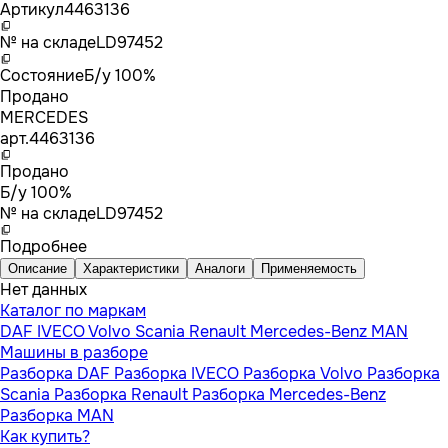
Артикул
4463136
№ на складе
LD97452
Состояние
Б/у 100%
Продано
MERCEDES
арт.
4463136
Продано
Б/у 100%
№ на складе
LD97452
Подробнее
Описание
Характеристики
Аналоги
Применяемость
Нет данных
Каталог по маркам
DAF
IVECO
Volvo
Scania
Renault
Mercedes-Benz
MAN
Машины в разборе
Разборка DAF
Разборка IVECO
Разборка Volvo
Разборка
Scania
Разборка Renault
Разборка Mercedes-Benz
Разборка MAN
Как купить?