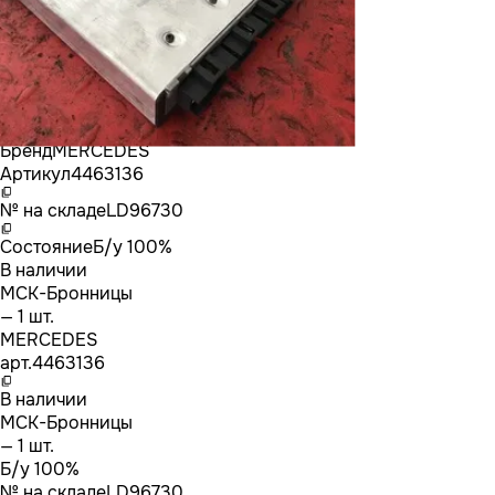
Бренд
MERCEDES
Артикул
4463136
№ на складе
LD96730
Состояние
Б/у 100%
В наличии
МСК-Бронницы
— 1 шт.
MERCEDES
арт.
4463136
В наличии
МСК-Бронницы
— 1 шт.
Б/у 100%
№ на складе
LD96730