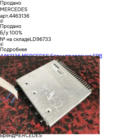
Продано
MERCEDES
арт.
4463136
Продано
Б/у 100%
№ на складе
LD96733
Подробнее
4463136 MERCEDES Блок управления EPB
Бренд
MERCEDES