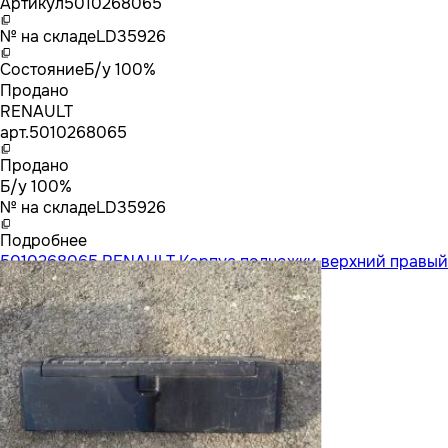
Артикул
5010268065
№ на складе
LD35926
Состояние
Б/у 100%
Продано
RENAULT
арт.
5010268065
Продано
Б/у 100%
№ на складе
LD35926
Подробнее
5010268065 RENAULT Корпус подножки верхний правый