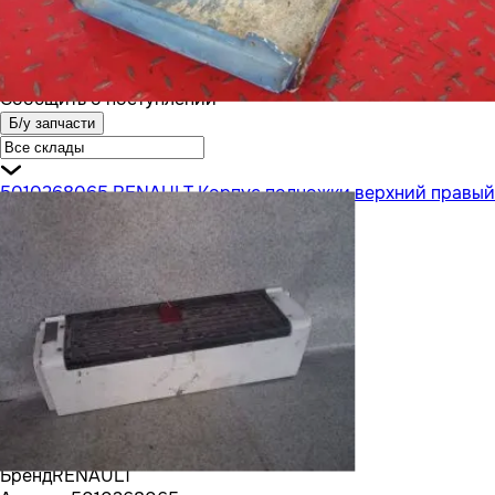
Сообщить о поступлении
Б/у запчасти
5010268065 RENAULT Корпус подножки верхний правый
Бренд
RENAULT