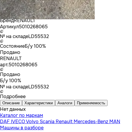
Бренд
RENAULT
Артикул
5010268065
№ на складе
LD55532
Состояние
Б/у 100%
Продано
RENAULT
арт.
5010268065
Продано
Б/у 100%
№ на складе
LD55532
Подробнее
Описание
Характеристики
Аналоги
Применяемость
Нет данных
Каталог по маркам
DAF
IVECO
Volvo
Scania
Renault
Mercedes-Benz
MAN
Машины в разборе