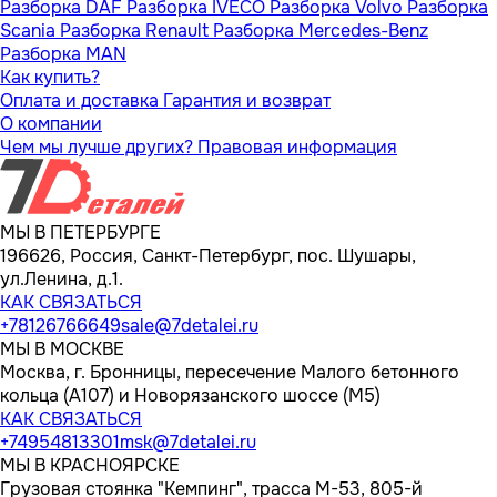
Разборка DAF
Разборка IVECO
Разборка Volvo
Разборка
Scania
Разборка Renault
Разборка Mercedes-Benz
Разборка MAN
Как купить?
Оплата и доставка
Гарантия и возврат
О компании
Чем мы лучше других?
Правовая информация
МЫ В ПЕТЕРБУРГЕ
196626, Россия, Санкт-Петербург, пос. Шушары,
ул.Ленина, д.1.
КАК СВЯЗАТЬСЯ
+78126766649
sale@7detalei.ru
МЫ В МОСКВЕ
Москва, г. Бронницы, пересечение Малого бетонного
кольца (А107) и Новорязанского шоссе (М5)
КАК СВЯЗАТЬСЯ
+74954813301
msk@7detalei.ru
МЫ В КРАСНОЯРСКЕ
Грузовая стоянка "Кемпинг", трасса M-53, 805-й