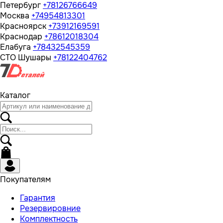
Петербург
+78126766649
Москва
+74954813301
Красноярск
+73912169591
Краснодар
+78612018304
Елабуга
+78432545359
СТО Шушары
+78122404762
Каталог
Покупателям
Гарантия
Резервировние
Комплектность