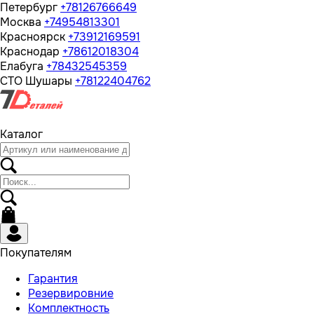
Петербург
+78126766649
Москва
+74954813301
Красноярск
+73912169591
Краснодар
+78612018304
Елабуга
+78432545359
СТО Шушары
+78122404762
Каталог
Покупателям
Гарантия
Резервировние
Комплектность