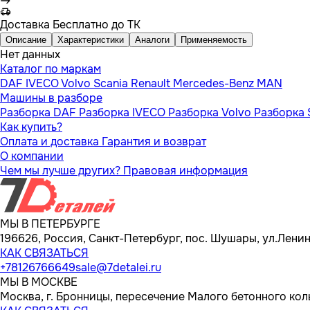
Доставка
Бесплатно до ТК
Описание
Характеристики
Аналоги
Применяемость
Нет данных
Каталог по маркам
DAF
IVECO
Volvo
Scania
Renault
Mercedes-Benz
MAN
Машины в разборе
Разборка DAF
Разборка IVECO
Разборка Volvo
Разборка 
Как купить?
Оплата и доставка
Гарантия и возврат
О компании
Чем мы лучше других?
Правовая информация
МЫ В ПЕТЕРБУРГЕ
196626, Россия, Санкт-Петербург, пос. Шушары, ул.Ленина
КАК СВЯЗАТЬСЯ
+78126766649
sale@7detalei.ru
МЫ В МОСКВЕ
Москва, г. Бронницы, пересечение Малого бетонного кол