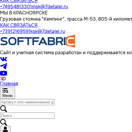
КАК СВЯЗАТЬСЯ
+74954813301
msk@7detalei.ru
МЫ В КРАСНОЯРСКЕ
Грузовая стоянка "Кемпинг", трасса M-53, 805-й километр
КАК СВЯЗАТЬСЯ
+73912169591
ksk@7detalei.ru
Сайт и учетная система разработан и поддерживается ко
Главная
Меню