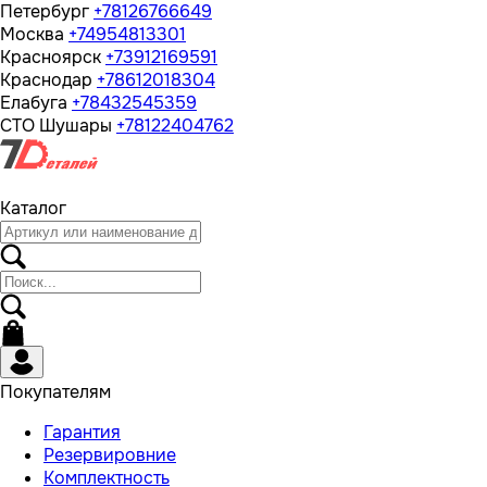
Петербург
+78126766649
Москва
+74954813301
Красноярск
+73912169591
Краснодар
+78612018304
Елабуга
+78432545359
СТО Шушары
+78122404762
Каталог
Покупателям
Гарантия
Резервировние
Комплектность