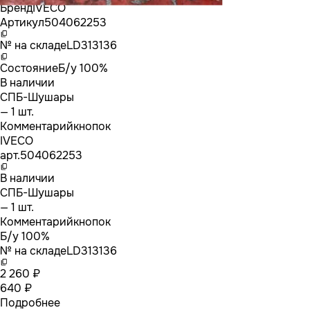
Бренд
IVECO
Артикул
504062253
№ на складе
LD313136
Состояние
Б/у 100%
В наличии
СПБ-Шушары
— 1 шт.
Комментарий
кнопок
IVECO
арт.
504062253
В наличии
СПБ-Шушары
— 1 шт.
Комментарий
кнопок
Б/у 100%
№ на складе
LD313136
2 260 ₽
640 ₽
Подробнее