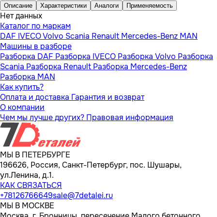
Описание
Характеристики
Аналоги
Применяемость
Нет данных
Каталог по маркам
DAF
IVECO
Volvo
Scania
Renault
Mercedes-Benz
MAN
Машины в разборе
Разборка DAF
Разборка IVECO
Разборка Volvo
Разборка
Scania
Разборка Renault
Разборка Mercedes-Benz
Разборка MAN
Как купить?
Оплата и доставка
Гарантия и возврат
О компании
Чем мы лучше других?
Правовая информация
МЫ В ПЕТЕРБУРГЕ
196626, Россия, Санкт-Петербург, пос. Шушары,
ул.Ленина, д.1.
КАК СВЯЗАТЬСЯ
+78126766649
sale@7detalei.ru
МЫ В МОСКВЕ
Москва, г. Бронницы, пересечение Малого бетонного