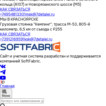
кольца (А107) и Новорязанского шоссе (М5)
КАК СВЯЗАТЬСЯ
+74954813301
msk@7detalei.ru
МЫ В КРАСНОЯРСКЕ
Грузовая стоянка "Кемпинг", трасса M-53, 805-й
километр, 6,5 км от съезда с Р255
КАК СВЯЗАТЬСЯ
+73912169591
ksk@7detalei.ru
Сайт и учетная система разработан и поддерживается
компанией SoftFabric.
Главная
Меню