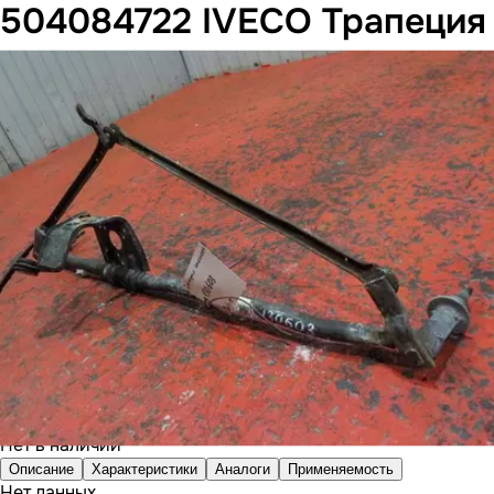
504084722 IVECO Трапеция 
Нет в наличии
Описание
Характеристики
Аналоги
Применяемость
Нет данных