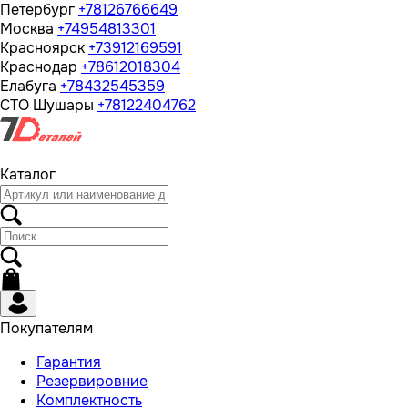
Петербург
+78126766649
Москва
+74954813301
Красноярск
+73912169591
Краснодар
+78612018304
Елабуга
+78432545359
СТО Шушары
+78122404762
Каталог
Покупателям
Гарантия
Резервировние
Комплектность