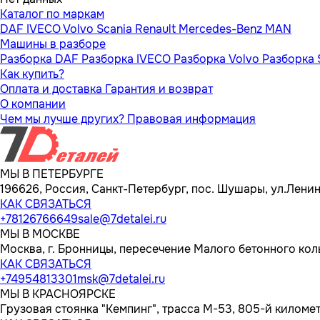
Каталог по маркам
DAF
IVECO
Volvo
Scania
Renault
Mercedes-Benz
MAN
Машины в разборе
Разборка DAF
Разборка IVECO
Разборка Volvo
Разборка 
Как купить?
Оплата и доставка
Гарантия и возврат
О компании
Чем мы лучше других?
Правовая информация
МЫ В ПЕТЕРБУРГЕ
196626, Россия, Санкт-Петербург, пос. Шушары, ул.Ленина
КАК СВЯЗАТЬСЯ
+78126766649
sale@7detalei.ru
МЫ В МОСКВЕ
Москва, г. Бронницы, пересечение Малого бетонного кол
КАК СВЯЗАТЬСЯ
+74954813301
msk@7detalei.ru
МЫ В КРАСНОЯРСКЕ
Грузовая стоянка "Кемпинг", трасса M-53, 805-й километр