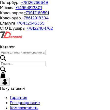
Петербург
+78126766649
Москва
+74954813301
Красноярск
+73912169591
Краснодар
+78612018304
Елабуга
+78432545359
СТО Шушары
+78122404762
Каталог
Покупателям
Гарантия
Резервировние
Комплектность