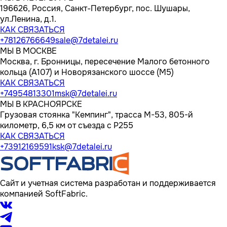
196626, Россия, Санкт-Петербург, пос. Шушары,
ул.Ленина, д.1.
КАК СВЯЗАТЬСЯ
+78126766649
sale@7detalei.ru
МЫ В МОСКВЕ
Москва, г. Бронницы, пересечение Малого бетонного
кольца (А107) и Новорязанского шоссе (М5)
КАК СВЯЗАТЬСЯ
+74954813301
msk@7detalei.ru
МЫ В КРАСНОЯРСКЕ
Грузовая стоянка "Кемпинг", трасса M-53, 805-й
километр, 6,5 км от съезда с Р255
КАК СВЯЗАТЬСЯ
+73912169591
ksk@7detalei.ru
Сайт и учетная система разработан и поддерживается
компанией SoftFabric.