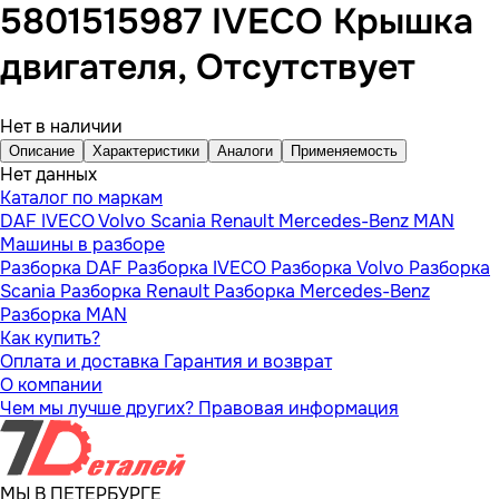
5801515987 IVECO Крышка
двигателя, Отсутствует
Нет в наличии
Описание
Характеристики
Аналоги
Применяемость
Нет данных
Каталог по маркам
DAF
IVECO
Volvo
Scania
Renault
Mercedes-Benz
MAN
Машины в разборе
Разборка DAF
Разборка IVECO
Разборка Volvo
Разборка
Scania
Разборка Renault
Разборка Mercedes-Benz
Разборка MAN
Как купить?
Оплата и доставка
Гарантия и возврат
О компании
Чем мы лучше других?
Правовая информация
МЫ В ПЕТЕРБУРГЕ