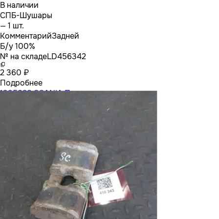
В наличии
СПБ-Шушары
— 1 шт.
Комментарий
Задней
Б/у 100%
№ на складе
LD456342
2 360 ₽
Подробнее
1395828 SCANIA Проставка рессоры