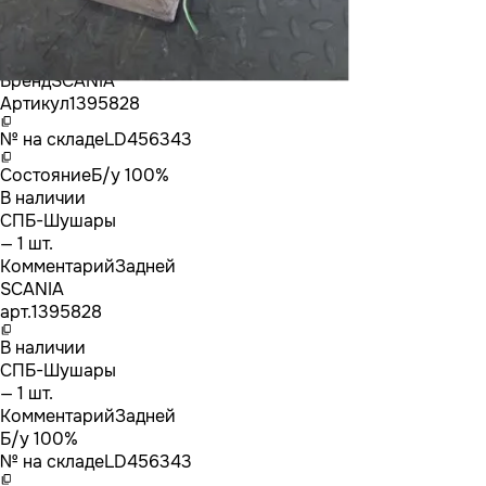
Бренд
SCANIA
Артикул
1395828
№ на складе
LD456343
Состояние
Б/у 100%
В наличии
СПБ-Шушары
— 1 шт.
Комментарий
Задней
SCANIA
арт.
1395828
В наличии
СПБ-Шушары
— 1 шт.
Комментарий
Задней
Б/у 100%
№ на складе
LD456343