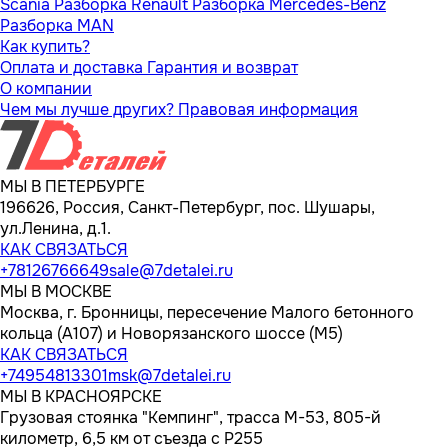
Scania
Разборка Renault
Разборка Mercedes-Benz
Разборка MAN
Как купить?
Оплата и доставка
Гарантия и возврат
О компании
Чем мы лучше других?
Правовая информация
МЫ В ПЕТЕРБУРГЕ
196626, Россия, Санкт-Петербург, пос. Шушары,
ул.Ленина, д.1.
КАК СВЯЗАТЬСЯ
+78126766649
sale@7detalei.ru
МЫ В МОСКВЕ
Москва, г. Бронницы, пересечение Малого бетонного
кольца (А107) и Новорязанского шоссе (М5)
КАК СВЯЗАТЬСЯ
+74954813301
msk@7detalei.ru
МЫ В КРАСНОЯРСКЕ
Грузовая стоянка "Кемпинг", трасса M-53, 805-й
километр, 6,5 км от съезда с Р255