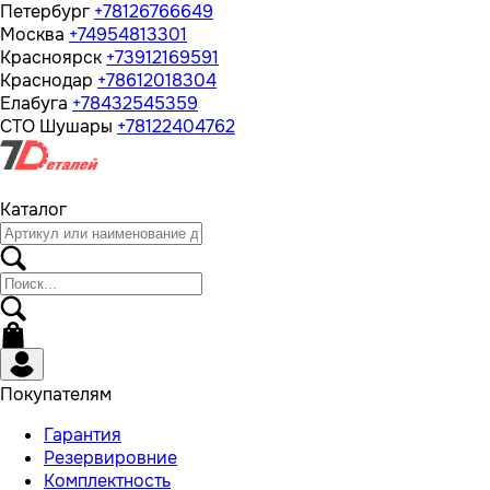
Петербург
+78126766649
Москва
+74954813301
Красноярск
+73912169591
Краснодар
+78612018304
Елабуга
+78432545359
СТО Шушары
+78122404762
Каталог
Покупателям
Гарантия
Резервировние
Комплектность