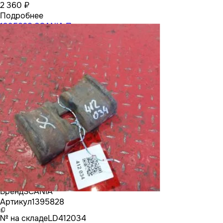
2 360 ₽
Подробнее
1395828 SCANIA Проставка рессоры
Бренд
SCANIA
Артикул
1395828
№ на складе
LD412034