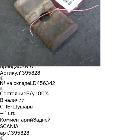
Бренд
SCANIA
Артикул
1395828
№ на складе
LD456342
Состояние
Б/у 100%
В наличии
СПБ-Шушары
— 1 шт.
Комментарий
Задней
SCANIA
арт.
1395828