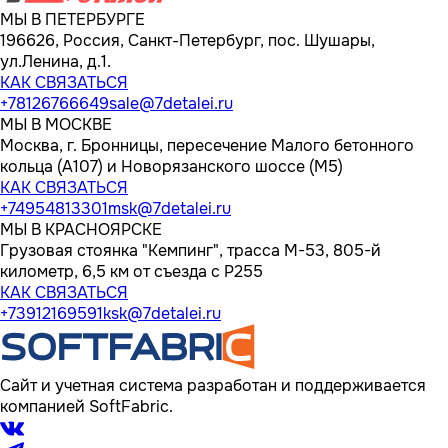
МЫ В ПЕТЕРБУРГЕ
196626, Россия, Санкт-Петербург, пос. Шушары,
ул.Ленина, д.1.
КАК СВЯЗАТЬСЯ
+78126766649
sale@7detalei.ru
МЫ В МОСКВЕ
Москва, г. Бронницы, пересечение Малого бетонного
кольца (А107) и Новорязанского шоссе (М5)
КАК СВЯЗАТЬСЯ
+74954813301
msk@7detalei.ru
МЫ В КРАСНОЯРСКЕ
Грузовая стоянка "Кемпинг", трасса M-53, 805-й
километр, 6,5 км от съезда с Р255
КАК СВЯЗАТЬСЯ
+73912169591
ksk@7detalei.ru
Сайт и учетная система разработан и поддерживается
компанией SoftFabric.