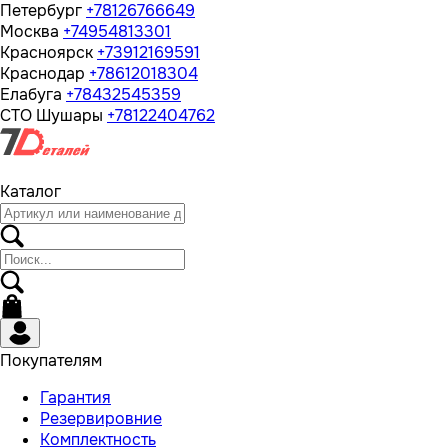
Петербург
+78126766649
Москва
+74954813301
Красноярск
+73912169591
Краснодар
+78612018304
Елабуга
+78432545359
СТО Шушары
+78122404762
Каталог
Покупателям
Гарантия
Резервировние
Комплектность