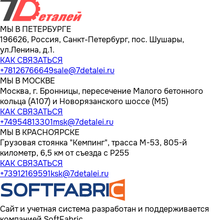
МЫ В ПЕТЕРБУРГЕ
196626, Россия, Санкт-Петербург, пос. Шушары,
ул.Ленина, д.1.
КАК СВЯЗАТЬСЯ
+78126766649
sale@7detalei.ru
МЫ В МОСКВЕ
Москва, г. Бронницы, пересечение Малого бетонного
кольца (А107) и Новорязанского шоссе (М5)
КАК СВЯЗАТЬСЯ
+74954813301
msk@7detalei.ru
МЫ В КРАСНОЯРСКЕ
Грузовая стоянка "Кемпинг", трасса M-53, 805-й
километр, 6,5 км от съезда с Р255
КАК СВЯЗАТЬСЯ
+73912169591
ksk@7detalei.ru
Сайт и учетная система разработан и поддерживается
компанией SoftFabric.