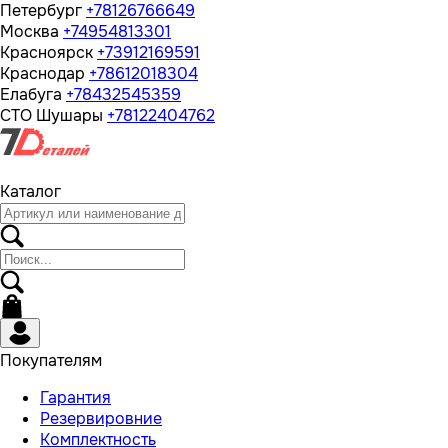
Петербург
+78126766649
Москва
+74954813301
Красноярск
+73912169591
Краснодар
+78612018304
Елабуга
+78432545359
СТО Шушары
+78122404762
Каталог
Покупателям
Гарантия
Резервировние
Комплектность