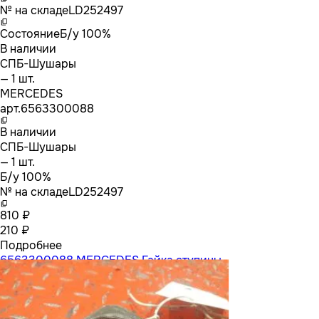
№ на складе
LD252497
Состояние
Б/у 100%
В наличии
СПБ-Шушары
— 1 шт.
MERCEDES
арт.
6563300088
В наличии
СПБ-Шушары
— 1 шт.
Б/у 100%
№ на складе
LD252497
810 ₽
210 ₽
Подробнее
6563300088 MERCEDES Гайка ступицы