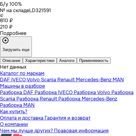
Б/у 100%
№ на складе
LD321591
810 ₽
210 ₽
Подробнее
Загрузить еще
Описание
Характеристики
Аналоги
Применяемость
Нет данных
Каталог по маркам
DAF
IVECO
Volvo
Scania
Renault
Mercedes-Benz
MAN
Машины в разборе
Разборка DAF
Разборка IVECO
Разборка Volvo
Разборка
Scania
Разборка Renault
Разборка Mercedes-Benz
Разборка MAN
Как купить?
Оплата и доставка
Гарантия и возврат
О компании
Чем мы лучше других?
Правовая информация