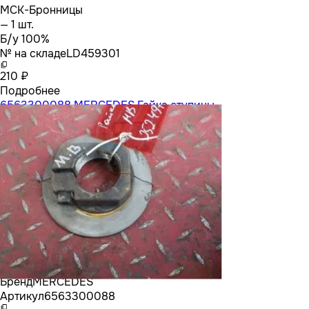
МСК-Бронницы
— 1 шт.
Б/у 100%
№ на складе
LD459301
210 ₽
Подробнее
6563300088 MERCEDES Гайка ступицы
Бренд
MERCEDES
Артикул
6563300088