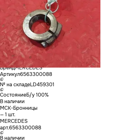
Бренд
MERCEDES
Артикул
6563300088
№ на складе
LD459301
Состояние
Б/у 100%
В наличии
МСК-Бронницы
— 1 шт.
MERCEDES
арт.
6563300088
В наличии