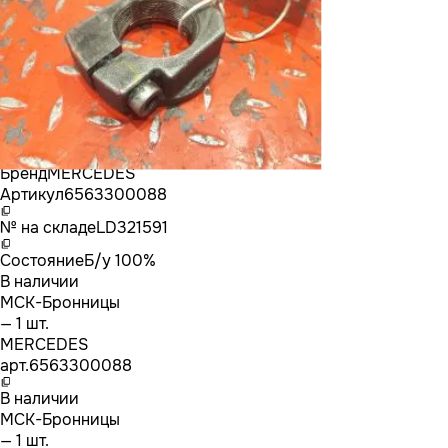
Бренд
MERCEDES
Артикул
6563300088
№ на складе
LD321591
Состояние
Б/у 100%
В наличии
МСК-Бронницы
— 1 шт.
MERCEDES
арт.
6563300088
В наличии
МСК-Бронницы
— 1 шт.