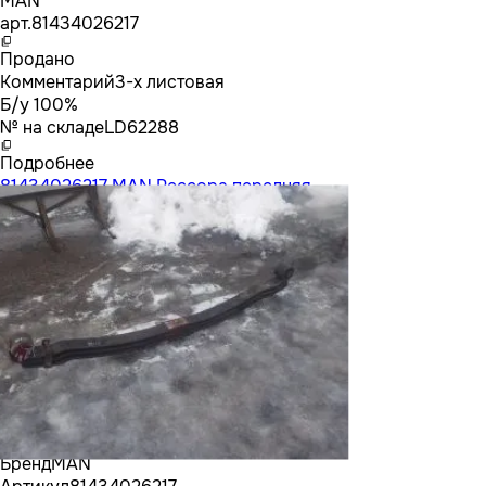
MAN
арт.
81434026217
Продано
Комментарий
3-х листовая
Б/у 100%
№ на складе
LD62288
Подробнее
81434026217 MAN Рессора передняя
Бренд
MAN