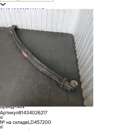
81434026217 MAN Рессора передняя
Бренд
MAN
Артикул
81434026217
№ на складе
LD457200