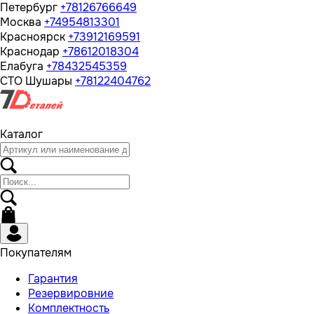
Петербург
+78126766649
Москва
+74954813301
Красноярск
+73912169591
Краснодар
+78612018304
Елабуга
+78432545359
СТО Шушары
+78122404762
Каталог
Покупателям
Гарантия
Резервировние
Комплектность