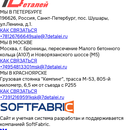
МЫ В ПЕТЕРБУРГЕ
196626, Россия, Санкт-Петербург, пос. Шушары,
ул.Ленина, д.1.
КАК СВЯЗАТЬСЯ
+78126766649
sale@7detalei.ru
МЫ В МОСКВЕ
Москва, г. Бронницы, пересечение Малого бетонного
кольца (А107) и Новорязанского шоссе (М5)
КАК СВЯЗАТЬСЯ
+74954813301
msk@7detalei.ru
МЫ В КРАСНОЯРСКЕ
Грузовая стоянка "Кемпинг", трасса M-53, 805-й
километр, 6,5 км от съезда с Р255
КАК СВЯЗАТЬСЯ
+73912169591
ksk@7detalei.ru
Сайт и учетная система разработан и поддерживается
компанией SoftFabric.