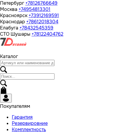
Петербург
+78126766649
Москва
+74954813301
Красноярск
+73912169591
Краснодар
+78612018304
Елабуга
+78432545359
СТО Шушары
+78122404762
Каталог
Покупателям
Гарантия
Резервировние
Комплектность