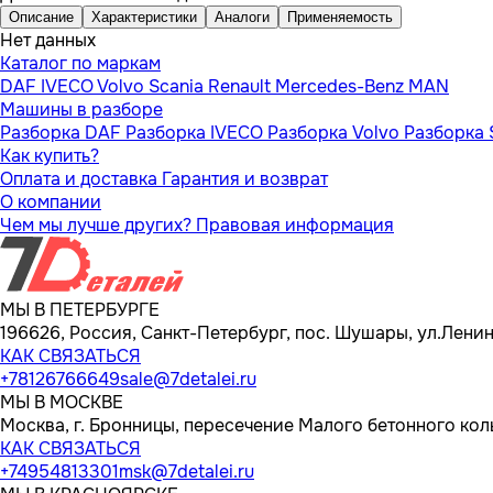
Описание
Характеристики
Аналоги
Применяемость
Нет данных
Каталог по маркам
DAF
IVECO
Volvo
Scania
Renault
Mercedes-Benz
MAN
Машины в разборе
Разборка DAF
Разборка IVECO
Разборка Volvo
Разборка 
Как купить?
Оплата и доставка
Гарантия и возврат
О компании
Чем мы лучше других?
Правовая информация
МЫ В ПЕТЕРБУРГЕ
196626, Россия, Санкт-Петербург, пос. Шушары, ул.Ленина
КАК СВЯЗАТЬСЯ
+78126766649
sale@7detalei.ru
МЫ В МОСКВЕ
Москва, г. Бронницы, пересечение Малого бетонного кол
КАК СВЯЗАТЬСЯ
+74954813301
msk@7detalei.ru