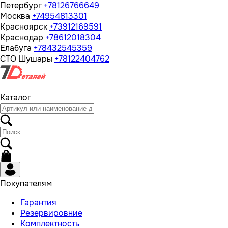
Петербург
+78126766649
Москва
+74954813301
Красноярск
+73912169591
Краснодар
+78612018304
Елабуга
+78432545359
СТО Шушары
+78122404762
Каталог
Покупателям
Гарантия
Резервировние
Комплектность