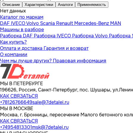
Описание
Характеристики
Аналоги
Применяемость
Нет данных
Каталог по маркам
DAF
IVECO
Volvo
Scania
Renault
Mercedes-Benz
MAN
Машины в разборе
Разборка DAF
Разборка IVECO
Разборка Volvo
Разборка 
Как купить?
Оплата и доставка
Гарантия и возврат
О компании
Чем мы лучше других?
Правовая информация
МЫ В ПЕТЕРБУРГЕ
196626, Россия, Санкт-Петербург, пос. Шушары, ул.Ленина
КАК СВЯЗАТЬСЯ
+78126766649
sale@7detalei.ru
МЫ В МОСКВЕ
Москва, г. Бронницы, пересечение Малого бетонного кол
КАК СВЯЗАТЬСЯ
+74954813301
msk@7detalei.ru