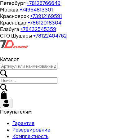
Петербург
+78126766649
Москва
+74954813301
Красноярск
+73912169591
Краснодар
+78612018304
Елабуга
+78432545359
СТО Шушары
+78122404762
Каталог
Покупателям
Гарантия
Резервировние
Комплектность