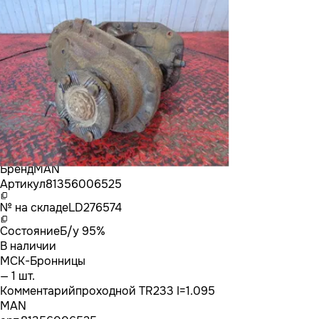
Бренд
MAN
Артикул
81356006525
№ на складе
LD276574
Состояние
Б/у 95%
В наличии
МСК-Бронницы
— 1 шт.
Комментарий
проходной TR233 I=1.095
MAN