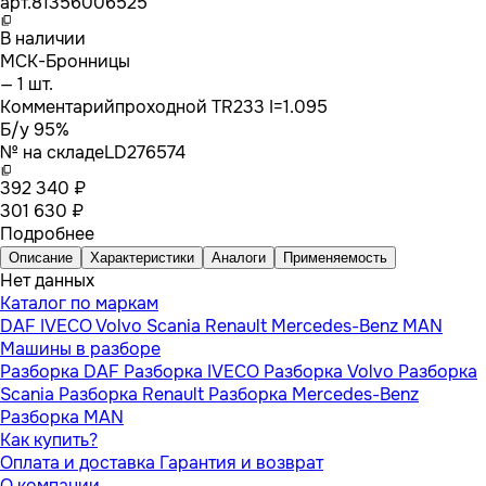
арт.
81356006525
В наличии
МСК-Бронницы
— 1 шт.
Комментарий
проходной TR233 I=1.095
Б/у 95%
№ на складе
LD276574
392 340 ₽
301 630 ₽
Подробнее
Описание
Характеристики
Аналоги
Применяемость
Нет данных
Каталог по маркам
DAF
IVECO
Volvo
Scania
Renault
Mercedes-Benz
MAN
Машины в разборе
Разборка DAF
Разборка IVECO
Разборка Volvo
Разборка
Scania
Разборка Renault
Разборка Mercedes-Benz
Разборка MAN
Как купить?
Оплата и доставка
Гарантия и возврат
О компании