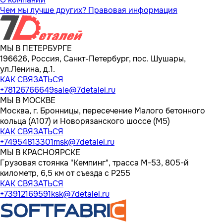
Чем мы лучше других?
Правовая информация
МЫ В ПЕТЕРБУРГЕ
196626, Россия, Санкт-Петербург, пос. Шушары,
ул.Ленина, д.1.
КАК СВЯЗАТЬСЯ
+78126766649
sale@7detalei.ru
МЫ В МОСКВЕ
Москва, г. Бронницы, пересечение Малого бетонного
кольца (А107) и Новорязанского шоссе (М5)
КАК СВЯЗАТЬСЯ
+74954813301
msk@7detalei.ru
МЫ В КРАСНОЯРСКЕ
Грузовая стоянка "Кемпинг", трасса M-53, 805-й
километр, 6,5 км от съезда с Р255
КАК СВЯЗАТЬСЯ
+73912169591
ksk@7detalei.ru