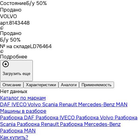
Состояние
Б/у 50%
Продано
VOLVO
арт.
8143448
Продано
Б/у 50%
№ на складе
LD76464
Подробнее
Загрузить еще
Описание
Характеристики
Аналоги
Применяемость
Нет данных
Каталог по маркам
DAF
IVECO
Volvo
Scania
Renault
Mercedes-Benz
MAN
Машины в разборе
Разборка DAF
Разборка IVECO
Разборка Volvo
Разборка
Scania
Разборка Renault
Разборка Mercedes-Benz
Разборка MAN
Как купить?