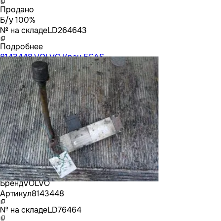
Продано
Б/у 100%
№ на складе
LD264643
Подробнее
8143448 VOLVO Кран ECAS
Бренд
VOLVO
Артикул
8143448
№ на складе
LD76464