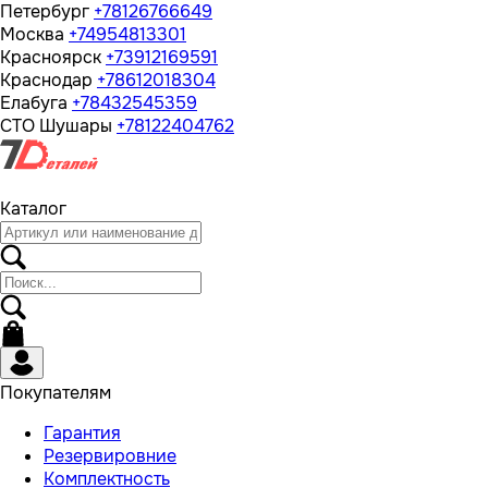
Петербург
+78126766649
Москва
+74954813301
Красноярск
+73912169591
Краснодар
+78612018304
Елабуга
+78432545359
СТО Шушары
+78122404762
Каталог
Покупателям
Гарантия
Резервировние
Комплектность