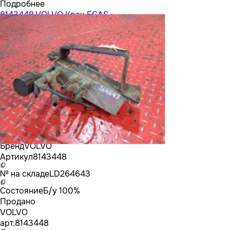
Подробнее
8143448 VOLVO Кран ECAS
Бренд
VOLVO
Артикул
8143448
№ на складе
LD264643
Состояние
Б/у 100%
Продано
VOLVO
арт.
8143448