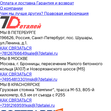
Оплата и доставка
Гарантия и возврат
О компании
Чем мы лучше других?
Правовая информация
МЫ В ПЕТЕРБУРГЕ
196626, Россия, Санкт-Петербург, пос. Шушары,
ул.Ленина, д.1.
КАК СВЯЗАТЬСЯ
+78126766649
sale@7detalei.ru
МЫ В МОСКВЕ
Москва, г. Бронницы, пересечение Малого бетонного
кольца (А107) и Новорязанского шоссе (М5)
КАК СВЯЗАТЬСЯ
+74954813301
msk@7detalei.ru
МЫ В КРАСНОЯРСКЕ
Грузовая стоянка "Кемпинг", трасса M-53, 805-й
километр, 6,5 км от съезда с Р255
КАК СВЯЗАТЬСЯ
+73912169591
ksk@7detalei.ru