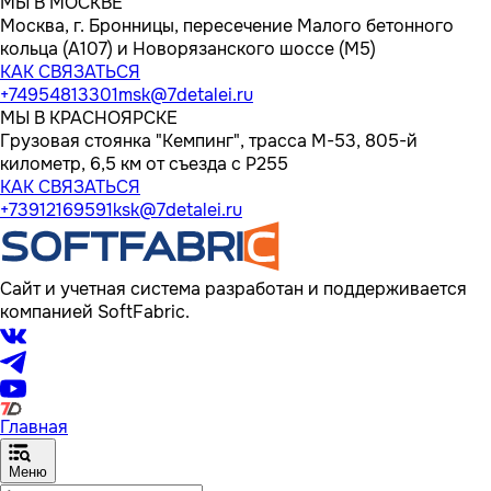
МЫ В МОСКВЕ
Москва, г. Бронницы, пересечение Малого бетонного
кольца (А107) и Новорязанского шоссе (М5)
КАК СВЯЗАТЬСЯ
+74954813301
msk@7detalei.ru
МЫ В КРАСНОЯРСКЕ
Грузовая стоянка "Кемпинг", трасса M-53, 805-й
километр, 6,5 км от съезда с Р255
КАК СВЯЗАТЬСЯ
+73912169591
ksk@7detalei.ru
Сайт и учетная система разработан и поддерживается
компанией SoftFabric.
Главная
Меню