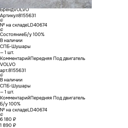
Бренд
VOLVO
Артикул
8155631
№ на складе
LD40674
Состояние
Б/у 100%
В наличии
СПБ-Шушары
— 1 шт.
Комментарий
Передняя Под двигатель
VOLVO
арт.
8155631
В наличии
СПБ-Шушары
— 1 шт.
Комментарий
Передняя Под двигатель
Б/у 100%
№ на складе
LD40674
6 180 ₽
1 890 ₽