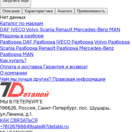
Загрузить еще
Описание
Характеристики
Аналоги
Применяемость
Нет данных
Каталог по маркам
DAF
IVECO
Volvo
Scania
Renault
Mercedes-Benz
MAN
Машины в разборе
Разборка DAF
Разборка IVECO
Разборка Volvo
Разборка
Scania
Разборка Renault
Разборка Mercedes-Benz
Разборка MAN
Как купить?
Оплата и доставка
Гарантия и возврат
О компании
Чем мы лучше других?
Правовая информация
МЫ В ПЕТЕРБУРГЕ
196626, Россия, Санкт-Петербург, пос. Шушары,
ул.Ленина, д.1.
КАК СВЯЗАТЬСЯ
+78126766649
sale@7detalei.ru