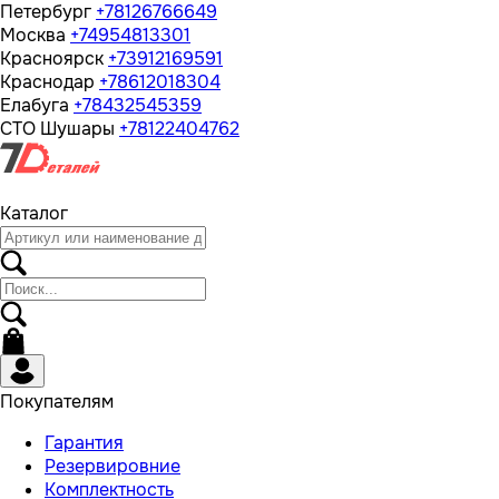
Петербург
+78126766649
Москва
+74954813301
Красноярск
+73912169591
Краснодар
+78612018304
Елабуга
+78432545359
СТО Шушары
+78122404762
Каталог
Покупателям
Гарантия
Резервировние
Комплектность