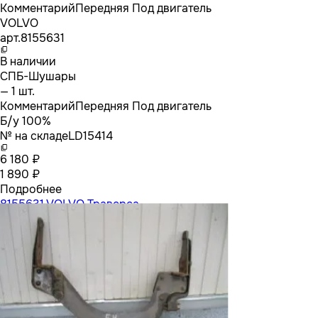
Комментарий
Передняя Под двигатель
VOLVO
арт.
8155631
В наличии
СПБ-Шушары
— 1 шт.
Комментарий
Передняя Под двигатель
Б/у 100%
№ на складе
LD15414
6 180 ₽
1 890 ₽
Подробнее
8155631 VOLVO Траверса