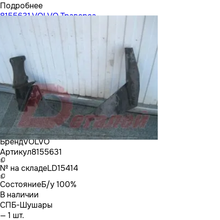
Подробнее
8155631 VOLVO Траверса
Бренд
VOLVO
Артикул
8155631
№ на складе
LD15414
Состояние
Б/у 100%
В наличии
СПБ-Шушары
— 1 шт.