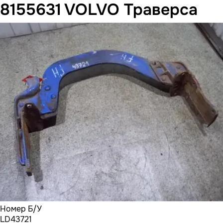
8155631 VOLVO Траверса
Номер Б/У
LD43721