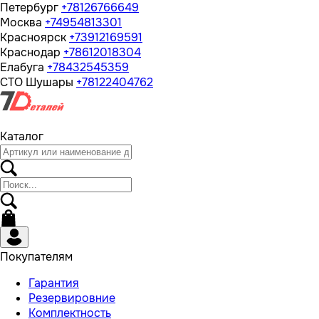
Петербург
+78126766649
Москва
+74954813301
Красноярск
+73912169591
Краснодар
+78612018304
Елабуга
+78432545359
СТО Шушары
+78122404762
Каталог
Покупателям
Гарантия
Резервировние
Комплектность