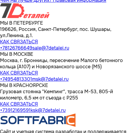
Чем мы лучше других?
Правовая информация
МЫ В ПЕТЕРБУРГЕ
196626, Россия, Санкт-Петербург, пос. Шушары,
ул.Ленина, д.1.
КАК СВЯЗАТЬСЯ
+78126766649
sale@7detalei.ru
МЫ В МОСКВЕ
Москва, г. Бронницы, пересечение Малого бетонного
кольца (А107) и Новорязанского шоссе (М5)
КАК СВЯЗАТЬСЯ
+74954813301
msk@7detalei.ru
МЫ В КРАСНОЯРСКЕ
Грузовая стоянка "Кемпинг", трасса M-53, 805-й
километр, 6,5 км от съезда с Р255
КАК СВЯЗАТЬСЯ
+73912169591
ksk@7detalei.ru
Сайт и учетная система разработан и поддерживается