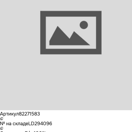
Бренд
VOLVO
Артикул
82271583
№ на складе
LD294096