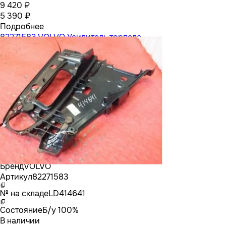
9 420 ₽
5 390 ₽
Подробнее
82271583 VOLVO Усилитель торпедо
Бренд
VOLVO
Артикул
82271583
№ на складе
LD414641
Состояние
Б/у 100%
В наличии