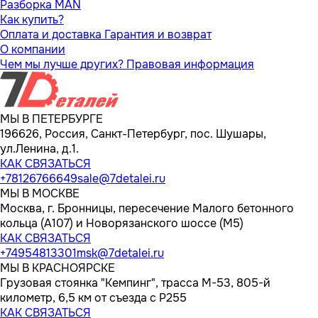
Разборка MAN
Как купить?
Оплата и доставка
Гарантия и возврат
О компании
Чем мы лучше других?
Правовая информация
МЫ В ПЕТЕРБУРГЕ
196626, Россия, Санкт-Петербург, пос. Шушары,
ул.Ленина, д.1.
КАК СВЯЗАТЬСЯ
+78126766649
sale@7detalei.ru
МЫ В МОСКВЕ
Москва, г. Бронницы, пересечение Малого бетонного
кольца (А107) и Новорязанского шоссе (М5)
КАК СВЯЗАТЬСЯ
+74954813301
msk@7detalei.ru
МЫ В КРАСНОЯРСКЕ
Грузовая стоянка "Кемпинг", трасса M-53, 805-й
километр, 6,5 км от съезда с Р255
КАК СВЯЗАТЬСЯ