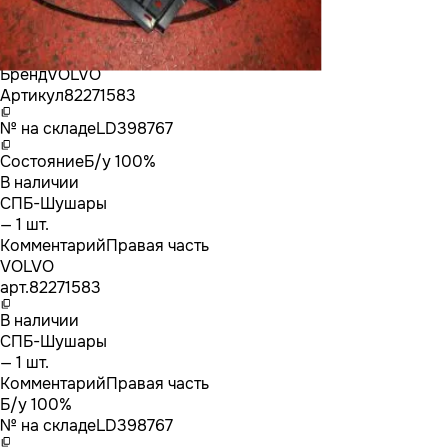
Бренд
VOLVO
Артикул
82271583
№ на складе
LD398767
Состояние
Б/у 100%
В наличии
СПБ-Шушары
— 1 шт.
Комментарий
Правая часть
VOLVO
арт.
82271583
В наличии
СПБ-Шушары
— 1 шт.
Комментарий
Правая часть
Б/у 100%
№ на складе
LD398767