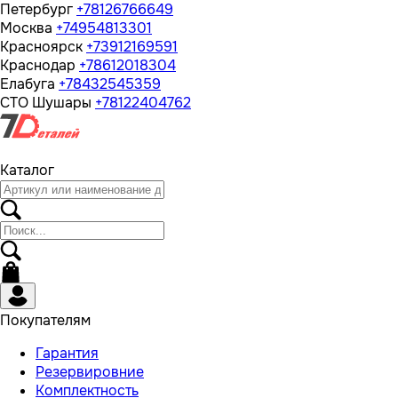
Петербург
+78126766649
Москва
+74954813301
Красноярск
+73912169591
Краснодар
+78612018304
Елабуга
+78432545359
СТО Шушары
+78122404762
Каталог
Покупателям
Гарантия
Резервировние
Комплектность