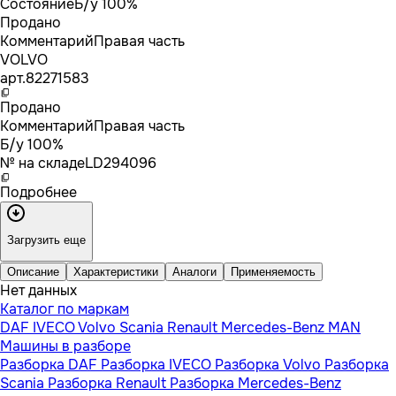
Состояние
Б/у 100%
Продано
Комментарий
Правая часть
VOLVO
арт.
82271583
Продано
Комментарий
Правая часть
Б/у 100%
№ на складе
LD294096
Подробнее
Загрузить еще
Описание
Характеристики
Аналоги
Применяемость
Нет данных
Каталог по маркам
DAF
IVECO
Volvo
Scania
Renault
Mercedes-Benz
MAN
Машины в разборе
Разборка DAF
Разборка IVECO
Разборка Volvo
Разборка
Scania
Разборка Renault
Разборка Mercedes-Benz