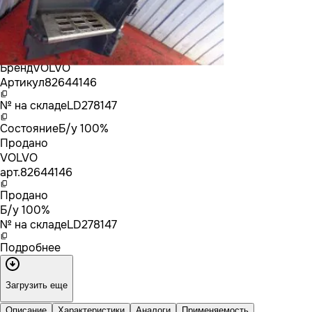
Бренд
VOLVO
Артикул
82644146
№ на складе
LD278147
Состояние
Б/у 100%
Продано
VOLVO
арт.
82644146
Продано
Б/у 100%
№ на складе
LD278147
Подробнее
Загрузить еще
Описание
Характеристики
Аналоги
Применяемость