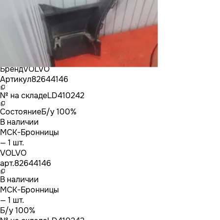
Бренд
VOLVO
Артикул
82644146
№ на складе
LD410242
Состояние
Б/у 100%
В наличии
МСК-Бронницы
— 1 шт.
VOLVO
арт.
82644146
В наличии
МСК-Бронницы
— 1 шт.
Б/у 100%