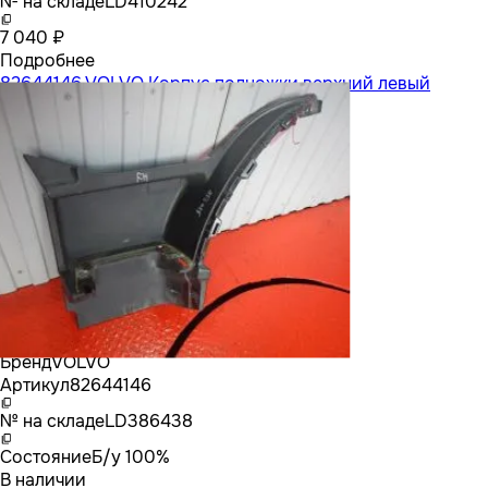
№ на складе
LD410242
7 040 ₽
Подробнее
82644146 VOLVO Корпус подножки верхний левый
Бренд
VOLVO
Артикул
82644146
№ на складе
LD386438
Состояние
Б/у 100%
В наличии