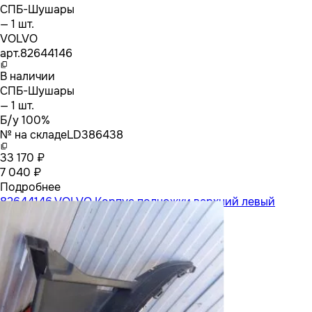
СПБ-Шушары
— 1 шт.
VOLVO
арт.
82644146
В наличии
СПБ-Шушары
— 1 шт.
Б/у 100%
№ на складе
LD386438
33 170 ₽
7 040 ₽
Подробнее
82644146 VOLVO Корпус подножки верхний левый