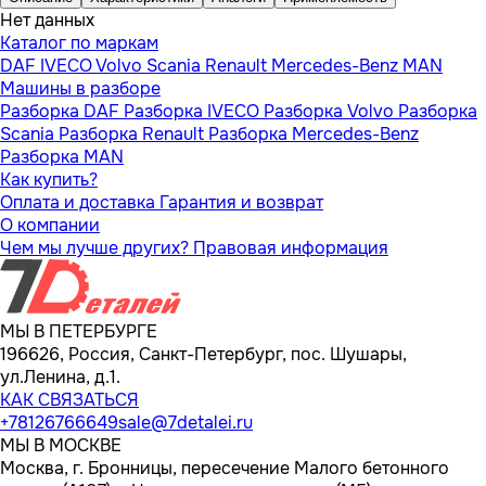
Нет данных
Каталог по маркам
DAF
IVECO
Volvo
Scania
Renault
Mercedes-Benz
MAN
Машины в разборе
Разборка DAF
Разборка IVECO
Разборка Volvo
Разборка
Scania
Разборка Renault
Разборка Mercedes-Benz
Разборка MAN
Как купить?
Оплата и доставка
Гарантия и возврат
О компании
Чем мы лучше других?
Правовая информация
МЫ В ПЕТЕРБУРГЕ
196626, Россия, Санкт-Петербург, пос. Шушары,
ул.Ленина, д.1.
КАК СВЯЗАТЬСЯ
+78126766649
sale@7detalei.ru
МЫ В МОСКВЕ
Москва, г. Бронницы, пересечение Малого бетонного