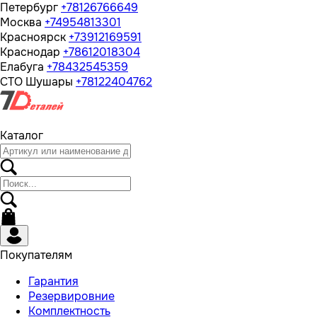
Петербург
+78126766649
Москва
+74954813301
Красноярск
+73912169591
Краснодар
+78612018304
Елабуга
+78432545359
СТО Шушары
+78122404762
Каталог
Покупателям
Гарантия
Резервировние
Комплектность