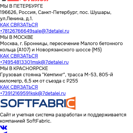
МЫ В ПЕТЕРБУРГЕ
196626, Россия, Санкт-Петербург, пос. Шушары,
ул.Ленина, д.1.
КАК СВЯЗАТЬСЯ
+78126766649
sale@7detalei.ru
МЫ В МОСКВЕ
Москва, г. Бронницы, пересечение Малого бетонного
кольца (А107) и Новорязанского шоссе (М5)
КАК СВЯЗАТЬСЯ
+74954813301
msk@7detalei.ru
МЫ В КРАСНОЯРСКЕ
Грузовая стоянка "Кемпинг", трасса M-53, 805-й
километр, 6,5 км от съезда с Р255
КАК СВЯЗАТЬСЯ
+73912169591
ksk@7detalei.ru
Сайт и учетная система разработан и поддерживается
компанией SoftFabric.