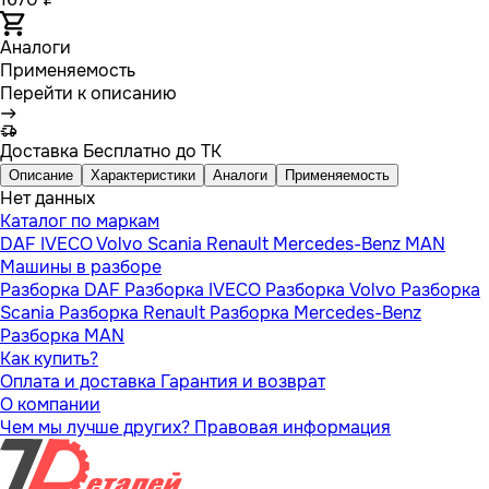
Аналоги
Применяемость
Перейти к описанию
Доставка
Бесплатно до ТК
Описание
Характеристики
Аналоги
Применяемость
Нет данных
Каталог по маркам
DAF
IVECO
Volvo
Scania
Renault
Mercedes-Benz
MAN
Машины в разборе
Разборка DAF
Разборка IVECO
Разборка Volvo
Разборка
Scania
Разборка Renault
Разборка Mercedes-Benz
Разборка MAN
Как купить?
Оплата и доставка
Гарантия и возврат
О компании
Чем мы лучше других?
Правовая информация