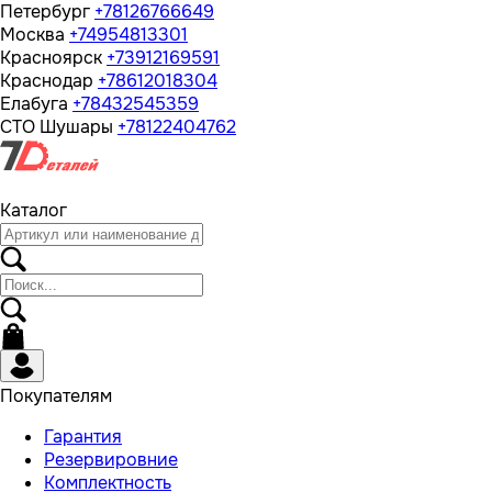
Петербург
+78126766649
Москва
+74954813301
Красноярск
+73912169591
Краснодар
+78612018304
Елабуга
+78432545359
СТО Шушары
+78122404762
Каталог
Покупателям
Гарантия
Резервировние
Комплектность