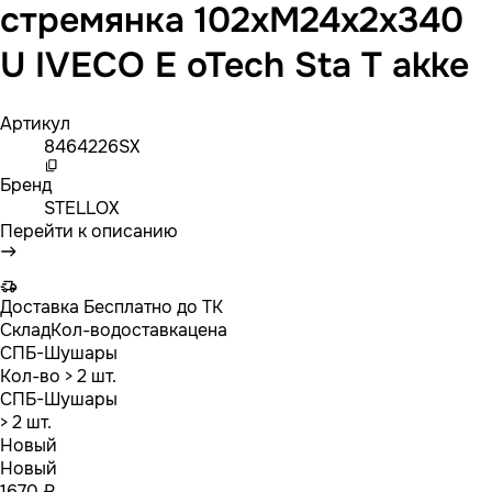
стремянка 102xM24x2x340
U IVECO E oTech Sta T akke
Артикул
8464226SX
Бренд
STELLOX
Перейти к описанию
Доставка
Бесплатно до ТК
Склад
Кол-во
доставка
цена
СПБ-Шушары
Кол-во
> 2 шт.
СПБ-Шушары
> 2 шт.
Новый
Новый
1670 ₽