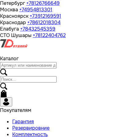
Петербург
+78126766649
Москва
+74954813301
Красноярск
+73912169591
Краснодар
+78612018304
Елабуга
+78432545359
СТО Шушары
+78122404762
Каталог
Покупателям
Гарантия
Резервировние
Комплектность