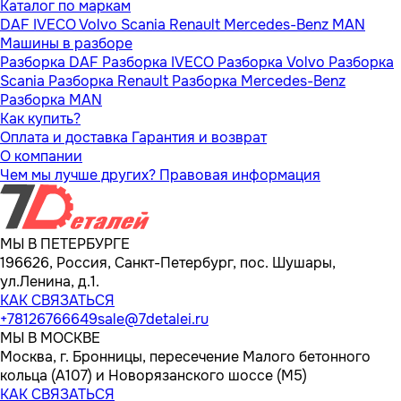
Каталог по маркам
DAF
IVECO
Volvo
Scania
Renault
Mercedes-Benz
MAN
Машины в разборе
Разборка DAF
Разборка IVECO
Разборка Volvo
Разборка
Scania
Разборка Renault
Разборка Mercedes-Benz
Разборка MAN
Как купить?
Оплата и доставка
Гарантия и возврат
О компании
Чем мы лучше других?
Правовая информация
МЫ В ПЕТЕРБУРГЕ
196626, Россия, Санкт-Петербург, пос. Шушары,
ул.Ленина, д.1.
КАК СВЯЗАТЬСЯ
+78126766649
sale@7detalei.ru
МЫ В МОСКВЕ
Москва, г. Бронницы, пересечение Малого бетонного
кольца (А107) и Новорязанского шоссе (М5)
КАК СВЯЗАТЬСЯ