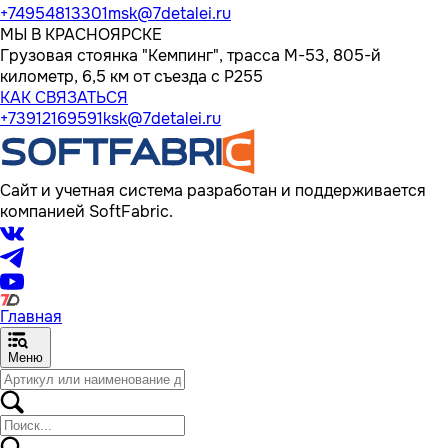
+74954813301
msk@7detalei.ru
МЫ В КРАСНОЯРСКЕ
Грузовая стоянка "Кемпинг", трасса M-53, 805-й
километр, 6,5 км от съезда с Р255
КАК СВЯЗАТЬСЯ
+73912169591
ksk@7detalei.ru
Сайт и учетная система разработан и поддерживается
компанией SoftFabric.
Главная
Меню