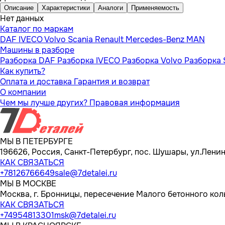
Описание
Характеристики
Аналоги
Применяемость
Нет данных
Каталог по маркам
DAF
IVECO
Volvo
Scania
Renault
Mercedes-Benz
MAN
Машины в разборе
Разборка DAF
Разборка IVECO
Разборка Volvo
Разборка 
Как купить?
Оплата и доставка
Гарантия и возврат
О компании
Чем мы лучше других?
Правовая информация
МЫ В ПЕТЕРБУРГЕ
196626, Россия, Санкт-Петербург, пос. Шушары, ул.Ленина
КАК СВЯЗАТЬСЯ
+78126766649
sale@7detalei.ru
МЫ В МОСКВЕ
Москва, г. Бронницы, пересечение Малого бетонного кол
КАК СВЯЗАТЬСЯ
+74954813301
msk@7detalei.ru