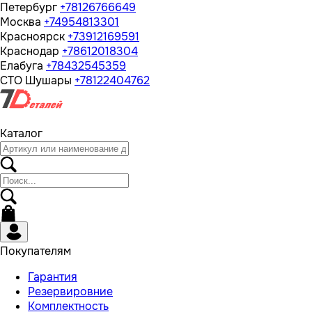
Петербург
+78126766649
Москва
+74954813301
Красноярск
+73912169591
Краснодар
+78612018304
Елабуга
+78432545359
СТО Шушары
+78122404762
Каталог
Покупателям
Гарантия
Резервировние
Комплектность