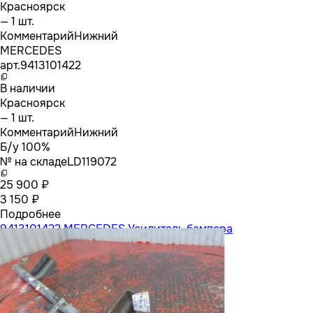
Красноярск
— 1 шт.
Комментарий
Нижний
MERCEDES
арт.
9413101422
В наличии
Красноярск
— 1 шт.
Комментарий
Нижний
Б/у 100%
№ на складе
LD119072
25 900 ₽
3 150 ₽
Подробнее
9413101422 MERCEDES Усилитель бампера