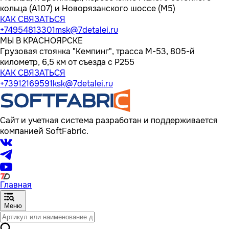
кольца (А107) и Новорязанского шоссе (М5)
КАК СВЯЗАТЬСЯ
+74954813301
msk@7detalei.ru
МЫ В КРАСНОЯРСКЕ
Грузовая стоянка "Кемпинг", трасса M-53, 805-й
километр, 6,5 км от съезда с Р255
КАК СВЯЗАТЬСЯ
+73912169591
ksk@7detalei.ru
Сайт и учетная система разработан и поддерживается
компанией SoftFabric.
Главная
Меню