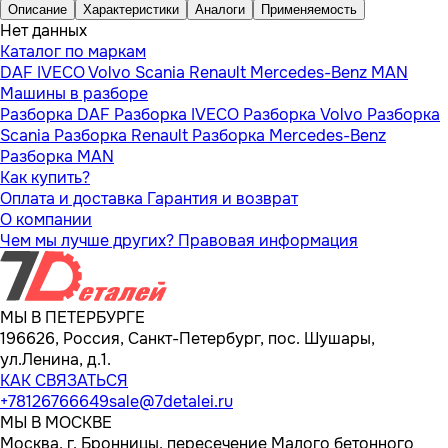
Описание
Характеристики
Аналоги
Применяемость
Нет данных
Каталог по маркам
DAF
IVECO
Volvo
Scania
Renault
Mercedes-Benz
MAN
Машины в разборе
Разборка DAF
Разборка IVECO
Разборка Volvo
Разборка
Scania
Разборка Renault
Разборка Mercedes-Benz
Разборка MAN
Как купить?
Оплата и доставка
Гарантия и возврат
О компании
Чем мы лучше других?
Правовая информация
МЫ В ПЕТЕРБУРГЕ
196626, Россия, Санкт-Петербург, пос. Шушары,
ул.Ленина, д.1.
КАК СВЯЗАТЬСЯ
+78126766649
sale@7detalei.ru
МЫ В МОСКВЕ
Москва, г. Бронницы, пересечение Малого бетонного