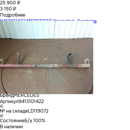
25 900 ₽
3 150 ₽
Подробнее
9413101422 MERCEDES Усилитель бампера
Бренд
MERCEDES
Артикул
9413101422
№ на складе
LD119072
Состояние
Б/у 100%
В наличии