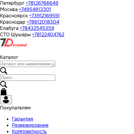
Петербург
+78126766649
Москва
+74954813301
Красноярск
+73912169591
Краснодар
+78612018304
Елабуга
+78432545359
СТО Шушары
+78122404762
Каталог
Покупателям
Гарантия
Резервировние
Комплектность