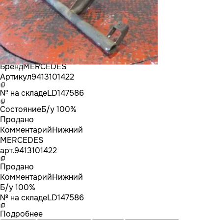
Бренд
MERCEDES
Артикул
9413101422
№ на складе
LD147586
Состояние
Б/у 100%
Продано
Комментарий
Нижний
MERCEDES
арт.
9413101422
Продано
Комментарий
Нижний
Б/у 100%
№ на складе
LD147586
Подробнее