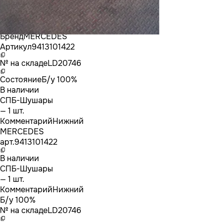
Бренд
MERCEDES
Артикул
9413101422
№ на складе
LD20746
Состояние
Б/у 100%
В наличии
СПБ-Шушары
— 1 шт.
Комментарий
Нижний
MERCEDES
арт.
9413101422
В наличии
СПБ-Шушары
— 1 шт.
Комментарий
Нижний
Б/у 100%
№ на складе
LD20746