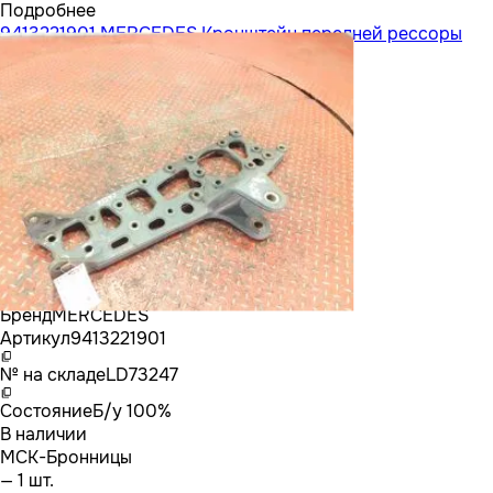
Подробнее
9413221901 MERCEDES Кронштейн передней рессоры
Бренд
MERCEDES
Артикул
9413221901
№ на складе
LD73247
Состояние
Б/у 100%
В наличии
МСК-Бронницы
— 1 шт.