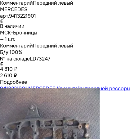
Комментарий
Передний левый
MERCEDES
арт.
9413221901
В наличии
МСК-Бронницы
— 1 шт.
Комментарий
Передний левый
Б/у 100%
№ на складе
LD73247
4 810 ₽
2 610 ₽
Подробнее
9413221901 MERCEDES Кронштейн передней рессоры