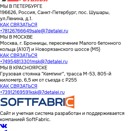
МЫ В ПЕТЕРБУРГЕ
196626, Россия, Санкт-Петербург, пос. Шушары,
ул.Ленина, д.1.
КАК СВЯЗАТЬСЯ
+78126766649
sale@7detalei.ru
МЫ В МОСКВЕ
Москва, г. Бронницы, пересечение Малого бетонного
кольца (А107) и Новорязанского шоссе (М5)
КАК СВЯЗАТЬСЯ
+74954813301
msk@7detalei.ru
МЫ В КРАСНОЯРСКЕ
Грузовая стоянка "Кемпинг", трасса M-53, 805-й
километр, 6,5 км от съезда с Р255
КАК СВЯЗАТЬСЯ
+73912169591
ksk@7detalei.ru
Сайт и учетная система разработан и поддерживается
компанией SoftFabric.