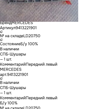
Бренд
MERCEDES
Артикул
9413221901
№ на складе
LD20750
Состояние
Б/у 100%
В наличии
СПБ-Шушары
— 1 шт.
Комментарий
Передний левый
MERCEDES
арт.
9413221901
В наличии
СПБ-Шушары
— 1 шт.
Комментарий
Передний левый
Б/у 100%
№ на складе
LD20750