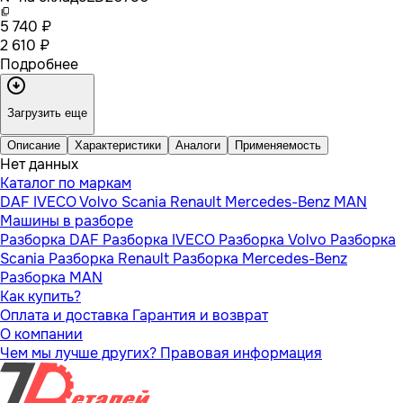
5 740 ₽
2 610 ₽
Подробнее
Загрузить еще
Описание
Характеристики
Аналоги
Применяемость
Нет данных
Каталог по маркам
DAF
IVECO
Volvo
Scania
Renault
Mercedes-Benz
MAN
Машины в разборе
Разборка DAF
Разборка IVECO
Разборка Volvo
Разборка
Scania
Разборка Renault
Разборка Mercedes-Benz
Разборка MAN
Как купить?
Оплата и доставка
Гарантия и возврат
О компании
Чем мы лучше других?
Правовая информация