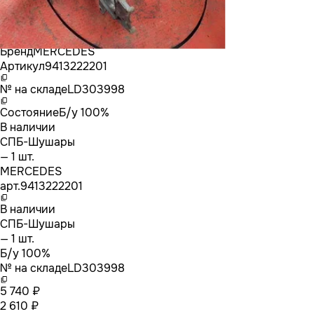
Бренд
MERCEDES
Артикул
9413222201
№ на складе
LD303998
Состояние
Б/у 100%
В наличии
СПБ-Шушары
— 1 шт.
MERCEDES
арт.
9413222201
В наличии
СПБ-Шушары
— 1 шт.
Б/у 100%
№ на складе
LD303998
5 740 ₽
2 610 ₽