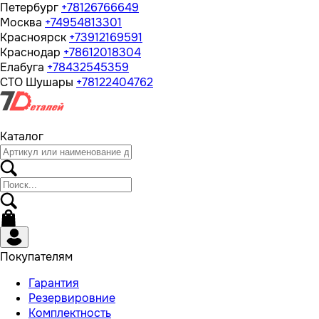
Петербург
+78126766649
Москва
+74954813301
Красноярск
+73912169591
Краснодар
+78612018304
Елабуга
+78432545359
СТО Шушары
+78122404762
Каталог
Покупателям
Гарантия
Резервировние
Комплектность